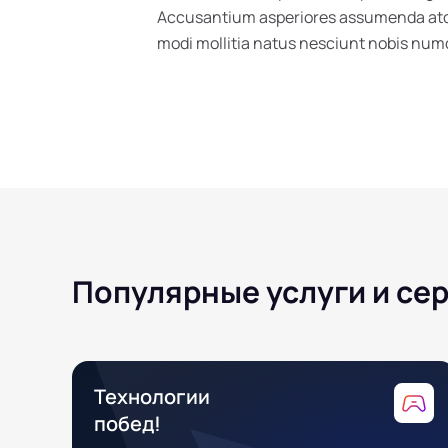
Accusantium asperiores assumenda atque
modi mollitia natus nesciunt nobis n
Популярные услуги и се
Технологии
побед!