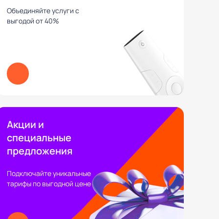
Объединяйте услуги с
выгодой от 40%
Акции и
специальные
предложения
Подключайте уникальные
тарифы по выгодной цене