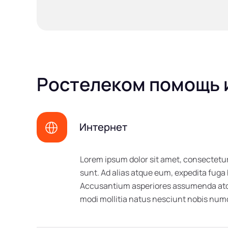
Ростелеком помощь и
Интернет
Lorem ipsum dolor sit amet, consectetur
sunt. Ad alias atque eum, expedita fuga
Accusantium asperiores assumenda atque
modi mollitia natus nesciunt nobis n