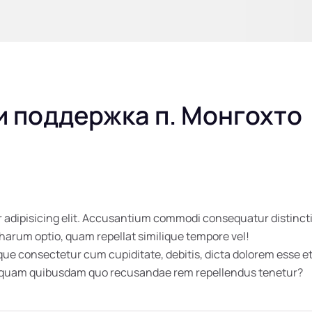
 поддержка п. Монгохто
 adipisicing elit. Accusantium commodi consequatur distincti
 harum optio, quam repellat similique tempore vel!
 consectetur cum cupiditate, debitis, dicta dolorem esse et 
umquam quibusdam quo recusandae rem repellendus tenetur?