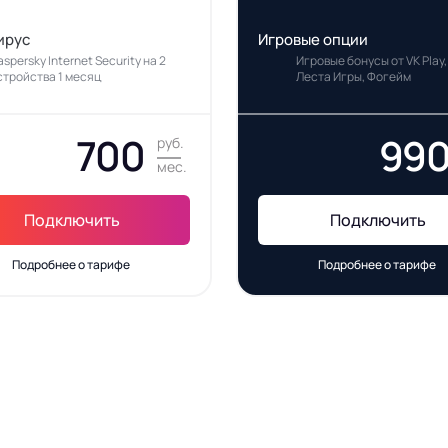
ирус
Игровые опции
aspersky Internet Security на 2
Игровые бонусы от VK Play,
стройства 1 месяц
Леста Игры, Фогейм
700
99
руб.
мес.
Подключить
Подключить
Подробнее о тарифе
Подробнее о тарифе