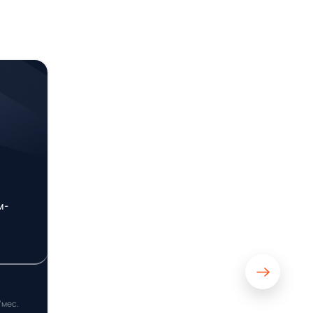
м-
/мес.