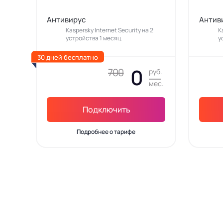
Антивирус
Антив
Kaspersky Internet Security на 2
K
устройства 1 месяц
у
30 дней бесплатно
0
700
руб.
мес.
Подключить
Подробнее о тарифе