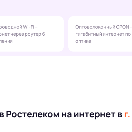
роводной Wi-Fi –
Оптоволоконный GPON -
рнет через роутер 6
гигабитный интернет по
ления
оптике
в Ростелеком на интернет в
г