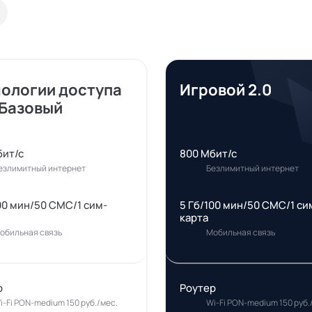
нологии доступа
Игровой 2.0
 Базовый
бит/с
800 Мбит/с
езлимитный интернет
Безлимитный интернет
00 мин/50 СМС/1 сим-
5 Гб/100 мин/50 СМС/1 си
карта
обильная связь
Мобильная связь
р
Роутер
i-Fi PON-medium 150 руб./мес.
Wi-Fi PON-medium 150 руб.