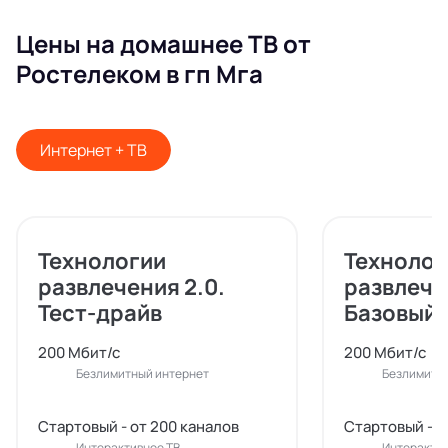
Цены на домашнее ТВ от
Ростелеком в гп Мга
Интернет + ТВ
Технологии
Технолог
развлечения 2.0.
развлече
Тест-драйв
Базовый
200 Мбит/с
200 Мбит/с
Безлимитный интернет
Безлимитн
Стартовый - от 200 каналов
Стартовый - о
Интерактивное ТВ
Интерактив