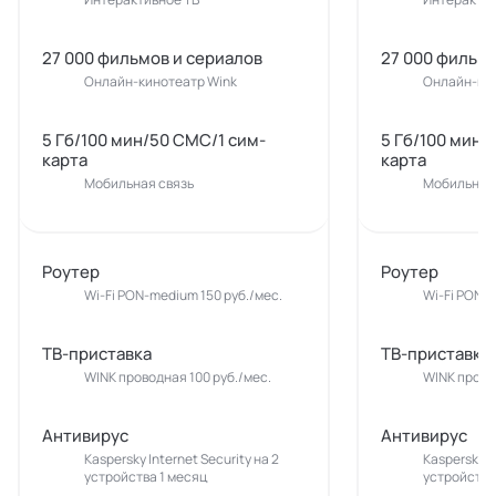
27 000 фильмов и сериалов
27 000 фильмо
Онлайн-кинотеатр Wink
Онлайн-кин
5 Гб/100 мин/50 СМС/1 сим-
5 Гб/100 мин/
карта
карта
Мобильная связь
Мобильная 
Роутер
Роутер
Wi-Fi PON-medium 150 руб./мес.
Wi-Fi PON-m
ТВ-приставка
ТВ-приставка
WINK проводная 100 руб./мес.
WINK прово
Антивирус
Антивирус
Kaspersky Internet Security на 2
Kaspersky In
устройства 1 месяц
устройства