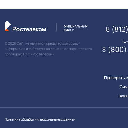
8 (812
Те
© 2026 Сайт не является средством массовой
8 (800)
информации и действует на основании партнерского
договора с ПАО «Ростелеком»
Проверить с
Сим
Заяв
Вконтакт
Однок
Y
Политика обработки персональных данных