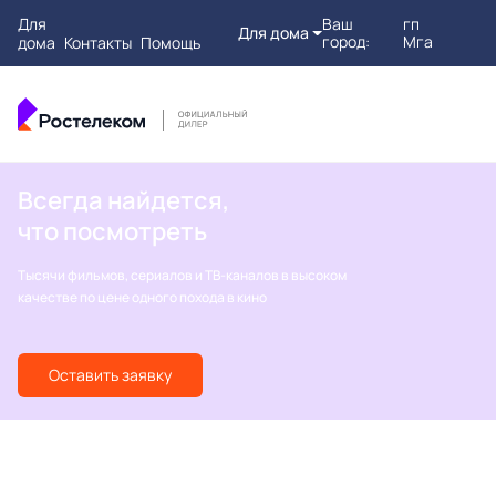
Для
Ваш
гп
Для дома
город:
Мга
дома
Контакты
Помощь
Всегда найдется,
что посмотреть
Тысячи фильмов, сериалов и ТВ-каналов в высоком
качестве по цене одного похода в кино
Оставить заявку