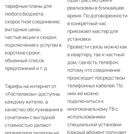
будет рассмотрен и
тарифные планы для
реализован в ближайшее
любого бюджета;
время. По договоренности
скоростное соединение;
в конкретный час
выгодные цены;
приезжает мастер для
частые акции и скидки;
установки.
подключение к услугам в
Провести связь можно как
короткие сроки;
в квартиру, так и частный
объемный список
дом, где есть телефон,
предложений и т. д.
потому что соединение
происходит посредством
телефонных кабелей. По
Тарифы на интернет от
ним же можно
«Ростелеком» доступны
подключиться к
каждому жителю, а
многоканальному ТВ с
качество обслуживания в
использованием
сочетании с выгодной
специальной установки.
стоимостью делают
Каждый абонент получает
провайдера лидером на