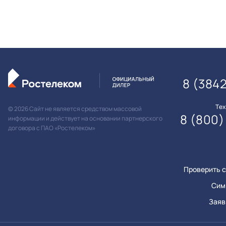
8 (384
Те
© 2026 Сайт не является средством массовой
8 (800)
информации и действует на основании партнерского
договора с ПАО «Ростелеком»
Проверить с
Сим
Заяв