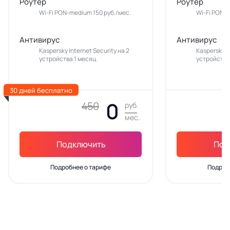
Роутер
Роутер
Wi-Fi PON-medium 150 руб./мес.
Wi-Fi PON-m
Антивирус
Антивирус
Kaspersky Internet Security на 2
Kaspersky In
устройства 1 месяц
устройства
30 дней бесплатно
0
450
руб.
мес.
Подключить
Под
Подробнее о тарифе
Подроб