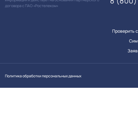
8 (800)
договора с ПАО «Ростелеком»
Проверить с
Сим
Заяв
Вконтакт
Однок
Y
Политика обработки персональных данных