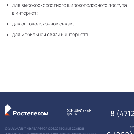
для высокоскоростного широкополосного доступа
в интернет;
для оптоволоконной связи;
для мобильной связи и интернета.
8 (471
Те
© 2026 Сайт не является средством массовой
информации и действует на основании партнерского