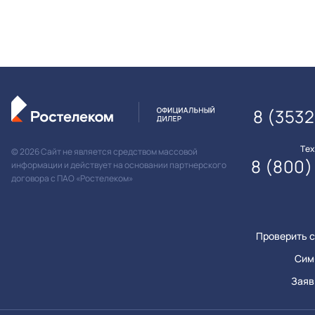
8 (353
Те
© 2026 Сайт не является средством массовой
8 (800)
информации и действует на основании партнерского
договора с ПАО «Ростелеком»
Проверить с
Сим
Заяв