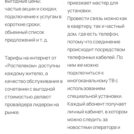
выгодные цены;
приезжает мастер для
частые акции и скидки;
установки.
подключение к услугам в
Провести связь можно как
короткие сроки;
в квартиру, так и частный
объемный список
дом, где есть телефон,
предложений и т. д.
потому что соединение
происходит посредством
телефонных кабелей. По
Тарифы на интернет от
ним же можно
«Ростелеком» доступны
подключиться к
каждому жителю, а
многоканальному ТВ с
качество обслуживания в
использованием
сочетании с выгодной
специальной установки.
стоимостью делают
Каждый абонент получает
провайдера лидером на
личный кабинет, в котором
рынке.
можно следить за
новостями оператора и