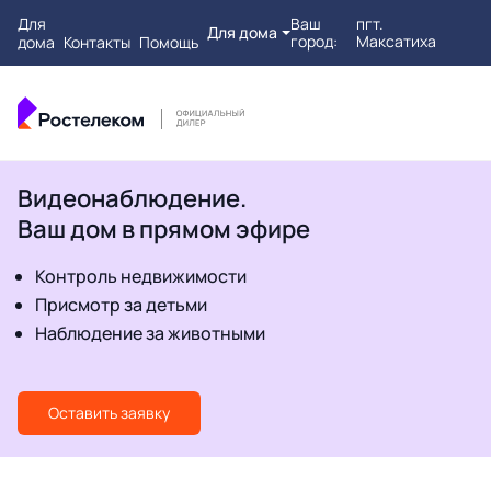
Для
Ваш
пгт.
Для дома
город:
Максатиха
дома
Контакты
Помощь
Видеонаблюдение.
Ваш дом в прямом эфире
Контроль недвижимости
Присмотр за детьми
Наблюдение за животными
Оставить заявку