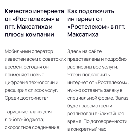
Качество интернета
Как подключить
от «Ростелеком» в
интернет от
пгт. Максатиха и
«Ростелеком» в пгт.
плюсы компании
Максатиха
Мобильный оператор
Здесь на сайте
известен всем с советских
представлены и подробно
времен, сегодня он
расписаны все услуги.
применяет новые
Чтобы подключить
цифровые технологии и
интернет от «Ростелеком»,
расширил список услуг.
нужно оставить заявку в
Среди достоинств:
специальной форме. Заказ
будет рассмотрен и
тарифные планы для
реализован в ближайшее
любого бюджета;
время. По договоренности
скоростное соединение;
в конкретный час