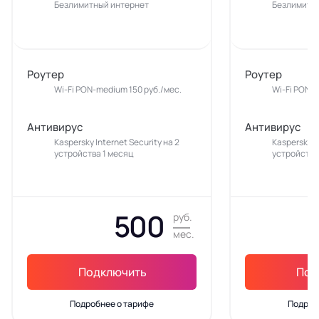
Безлимитный интернет
Безлимитн
Роутер
Роутер
Wi-Fi PON-medium 150 руб./мес.
Wi-Fi PON-m
Антивирус
Антивирус
Kaspersky Internet Security на 2
Kaspersky In
устройства 1 месяц
устройства
500
руб.
мес.
Подключить
Под
Подробнее о тарифе
Подроб