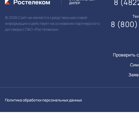
8 (482
Те
© 2026 Сайт не является средством массовой
8 (800)
информации и действует на основании партнерского
договора с ПАО «Ростелеком»
Проверить с
Сим
Заяв
Вконтакт
Однок
Y
Политика обработки персональных данных