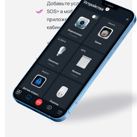
Добавьте услугу «Кнопка
SOS» в мобильном
приложении или личном
кабинете
«Кнопка SOS» доступна
на особых условиях для
абонентов, купивших
оборудование в
рассрочку — от 299
рублей в месяц