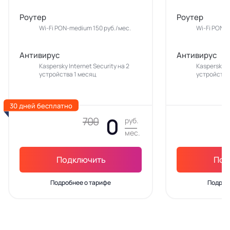
Роутер
Роутер
Wi-Fi PON-medium 150 руб./мес.
Wi-Fi PON-m
Антивирус
Антивирус
Kaspersky Internet Security на 2
Kaspersky In
устройства 1 месяц
устройства
30 дней бесплатно
0
700
руб.
мес.
Подключить
Под
Подробнее о тарифе
Подроб