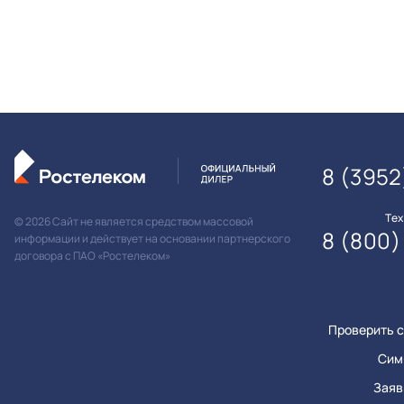
8 (3952
Те
© 2026 Сайт не является средством массовой
8 (800)
информации и действует на основании партнерского
договора с ПАО «Ростелеком»
Проверить с
Сим
Заяв