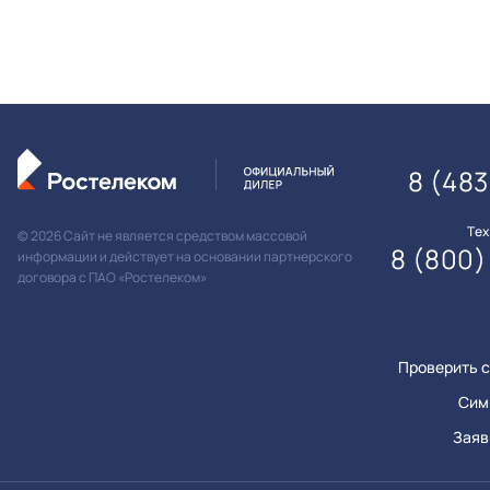
8 (483
Те
© 2026 Сайт не является средством массовой
8 (800)
информации и действует на основании партнерского
договора с ПАО «Ростелеком»
Проверить с
Сим
Заяв