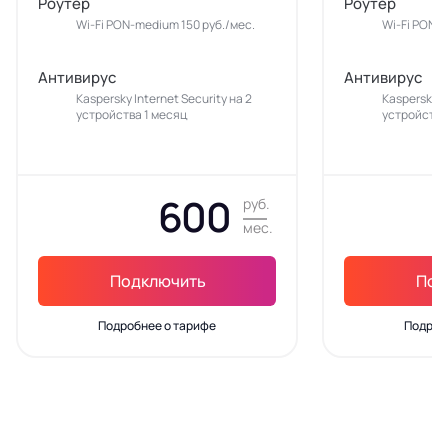
Роутер
Роутер
Wi-Fi PON-medium 150 руб./мес.
Wi-Fi PON-m
Антивирус
Антивирус
Kaspersky Internet Security на 2
Kaspersky In
устройства 1 месяц
устройства
600
руб.
мес.
Подключить
Под
Подробнее о тарифе
Подроб