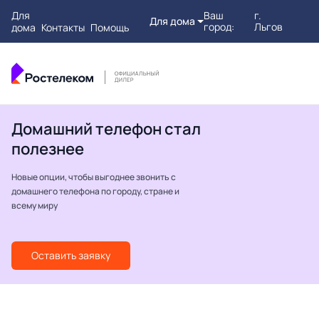
Для
Ваш
г.
Для дома
город:
Льгов
дома
Контакты
Помощь
Домашний телефон стал
полезнее
Новые опции, чтобы выгоднее звонить с
домашнего телефона по городу, стране и
всему миру
Оставить заявку