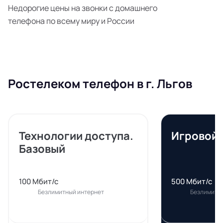
Недорогие цены на звонки с домашнего
телефона по всему миру и России
Ростелеком телефон в г. Льгов
Технологии доступа.
Игровой
Базовый
100 Мбит/с
500 Мбит/с
Безлимитный интернет
Безлимитн