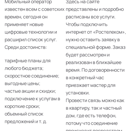
Мобильный оператор
Здесь на сайте
известен всем с советских
представлены и подробно
времен, сегодня он
расписаны все услуги.
применяет новые
Чтобы подключить
цифровые технологии и
интернет от «Ростелеком»,
расширил список услуг.
нужно оставить заявку в
Среди достоинств:
специальной форме. Заказ
будет рассмотрен и
тарифные планы для
реализован в ближайшее
любого бюджета;
время. По договоренности
скоростное соединение;
в конкретный час
выгодные цены;
приезжает мастер для
частые акции и скидки;
установки.
подключение к услугам в
Провести связь можно как
короткие сроки;
в квартиру, так и частный
объемный список
дом, где есть телефон,
предложений и т. д.
потому что соединение
происходит посредством