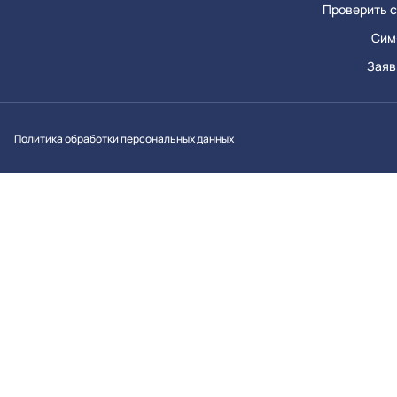
Проверить с
Сим
Заяв
Вконтакт
Однок
Y
Политика обработки персональных данных