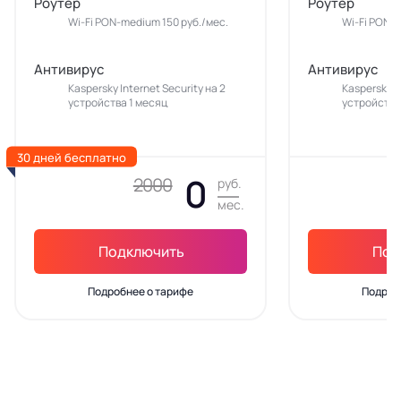
Роутер
Роутер
Wi-Fi PON-medium 150 руб./мес.
Wi-Fi PON-m
Антивирус
Антивирус
Kaspersky Internet Security на 2
Kaspersky In
устройства 1 месяц
устройства
30 дней бесплатно
0
2000
руб.
мес.
Подключить
Под
Подробнее о тарифе
Подроб