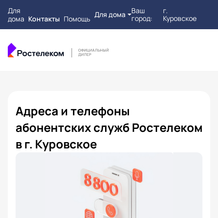
Для
Ваш
г.
Для дома
город:
Куровское
дома
Контакты
Помощь
Адреса и телефоны
абонентских служб Ростелеком
в г. Куровское