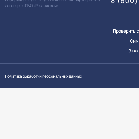
8 (800)
договора с ПАО «Ростелеком»
Проверить с
Сим
Заяв
Вконтакт
Однок
Y
Политика обработки персональных данных