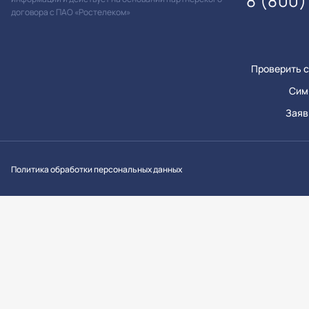
8 (800)
договора с ПАО «Ростелеком»
Проверить с
Сим
Заяв
Вконтакт
Однок
Y
Политика обработки персональных данных