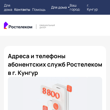
Для
Ваш
г.
Для дома
город:
Кунгур
дома
Контакты
Помощь
Адреса и телефоны
абонентских служб Ростелеком
в г. Кунгур