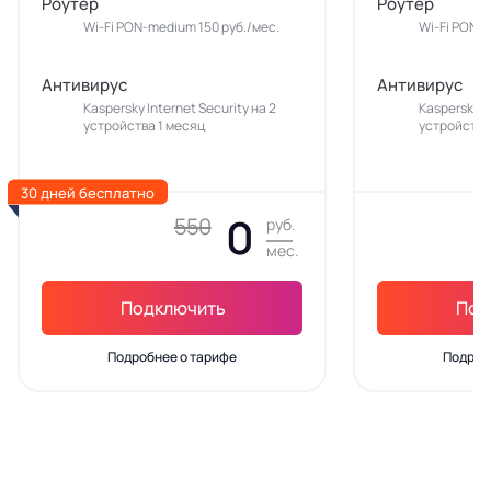
Роутер
Роутер
Wi-Fi PON-medium 150 руб./мес.
Wi-Fi PON-m
Антивирус
Антивирус
Kaspersky Internet Security на 2
Kaspersky In
устройства 1 месяц
устройства
30 дней бесплатно
0
550
руб.
мес.
Подключить
Под
Подробнее о тарифе
Подроб