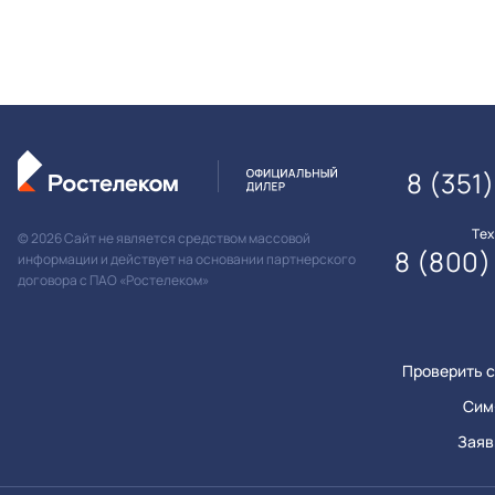
8 (351
Те
© 2026 Сайт не является средством массовой
8 (800)
информации и действует на основании партнерского
договора с ПАО «Ростелеком»
Проверить с
Сим
Заяв