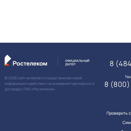
8 (484
Те
© 2026 Сайт не является средством массовой
8 (800)
информации и действует на основании партнерского
договора с ПАО «Ростелеком»
Проверить с
Сим