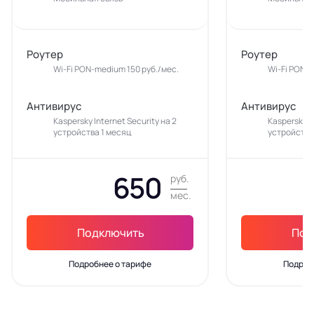
Роутер
Роутер
Wi-Fi PON-medium 150 руб./мес.
Wi-Fi PON-m
Антивирус
Антивирус
Kaspersky Internet Security на 2
Kaspersky In
устройства 1 месяц
устройства
650
руб.
мес.
Подключить
Под
Подробнее о тарифе
Подроб