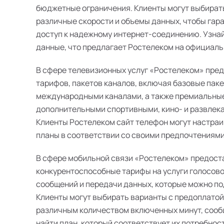
бюджетные ограничения. Клиенты могут выбират
различные скорости и объемы данных, чтобы гар
доступ к надежному интернет-соединению. Узна
данные, что предлагает Ростелеком на официальн
В сфере телевизионных услуг «Ростелеком» пре
тарифов, пакетов каналов, включая базовые пак
международными каналами, а также премиальные
дополнительными спортивными, кино- и развлек
Клиенты Ростелеком сайт телефон могут настра
планы в соответствии со своими предпочтениями
В сфере мобильной связи «Ростелеком» предост
конкурентоспособные тарифы на услуги голосово
сообщений и передачи данных, которые можно п
Клиенты могут выбирать варианты с предоплатой
различным количеством включенных минут, сооб
найти план, который соответствует их потребнос