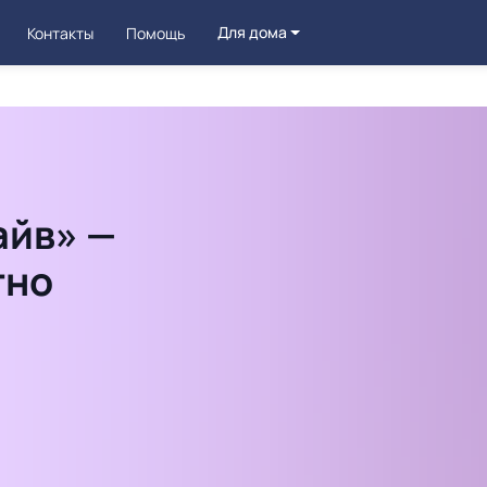
Для дома
Контакты
Помощь
айв» —
тно