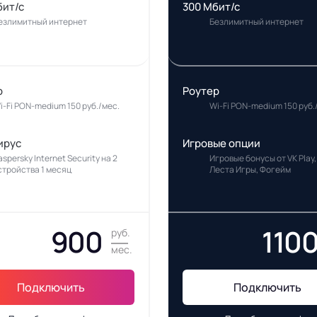
бит/с
300 Мбит/с
езлимитный интернет
Безлимитный интернет
р
Роутер
i-Fi PON-medium 150 руб./мес.
Wi-Fi PON-medium 150 руб.
ирус
Игровые опции
aspersky Internet Security на 2
Игровые бонусы от VK Play,
стройства 1 месяц
Леста Игры, Фогейм
900
110
руб.
мес.
Подключить
Подключить