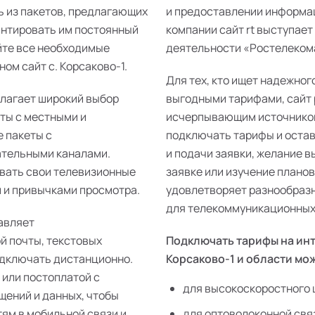
ь из пакетов, предлагающих
и предоставлении информац
антировать им постоянный
компании сайт rt выступает
йте все необходимые
деятельности «Ростелекома»
ом сайт с. Корсаково-1.
Для тех, кто ищет надежног
длагает широкий выбор
выгодными тарифами, сайт 
еты с местными и
исчерпывающим источником
 пакеты с
подключать тарифы и остав
ательными каналами.
и подачи заявки, желание 
ивать свои телевизионные
заявке или изучение плано
 и привычками просмотра.
удовлетворяет разнообразн
для телекоммуникационных р
авляет
й почты, текстовых
Подключать тарифы на инт
одключать дистанционно.
Корсаково-1 и области мо
 или постоплатой с
для высокоскоростного 
щений и данных, чтобы
тям в мобильной связи и
для оптоволоконной свя