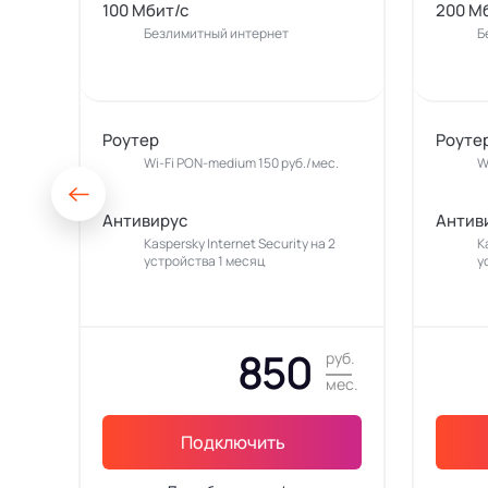
100 Мбит/с
200 М
Безлимитный интернет
Б
Роутер
Роуте
Wi-Fi PON-medium 150 руб./мес.
W
Антивирус
Антив
Kaspersky Internet Security на 2
K
устройства 1 месяц
у
850
руб.
мес.
Подключить