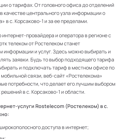
ии о тарифах. От головного офиса до отделений
 в качестве центрального узла информации о
 в с. Корсаково-1 и за ее пределами.
о интернет-провайдера и оператора в регионе с
ртк телеком от Ростелеком станет
 информации и услуг. Здесь можно выбирать и
лять заявки. Будь то выбор подходящего тарифа
выбирать и подключать тариф в местном офисе по
в мобильной связи, веб-сайт «Ростелекома»
ые потребности, что делает его лучшим выбором
ешений в с. Корсаково-1 и области.
ернет-услуги Rostelecom (Ростелеком) в с.
жно:
широкополосного доступа в интернет;
зи;