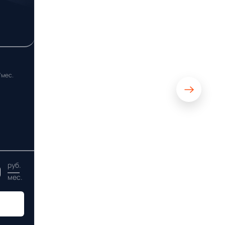
/мес.
0
руб.
мес.