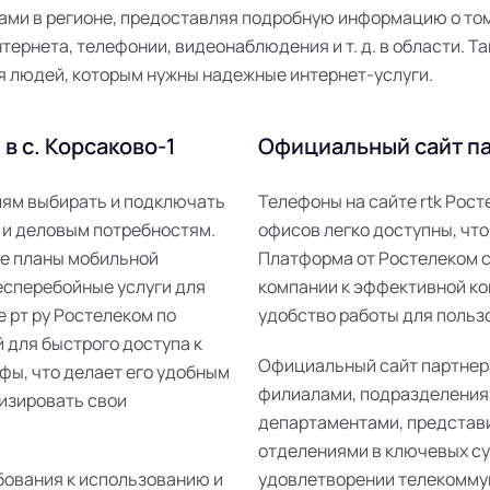
ми в регионе, предоставляя подробную информацию о том,
ернета, телефонии, видеонаблюдения и т. д. в области. Та
я людей, которым нужны надежные интернет-услуги.
в с. Корсаково-1
Официальный сайт па
елям выбирать и подключать
Телефоны на сайте rtk Рос
 и деловым потребностям.
офисов легко доступны, что
ые планы мобильной
Платформа от Ростелеком 
есперебойные услуги для
компании к эффективной ко
е рт ру Ростелеком по
удобство работы для пользо
 для быстрого доступа к
Официальный сайт партнер
фы, что делает его удобным
филиалами, подразделения
изировать свои
департаментами, представ
отделениями в ключевых суб
бования к использованию и
удовлетворении телекомму