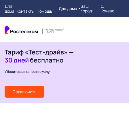
Для
Ваш
с.
Для дома
город:
Кочево
дома
Контакты
Помощь
Тариф «Тест-драйв» —
30 дней
бесплатно
Убедитесь в качестве услуг
Подключить