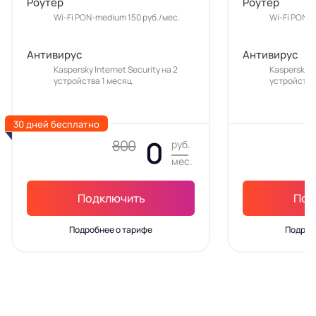
Роутер
Роутер
Wi-Fi PON-medium 150 руб./мес.
Wi-Fi PON-m
Антивирус
Антивирус
Kaspersky Internet Security на 2
Kaspersky In
устройства 1 месяц
устройства
30 дней бесплатно
0
800
руб.
мес.
Подключить
Под
Подробнее о тарифе
Подроб