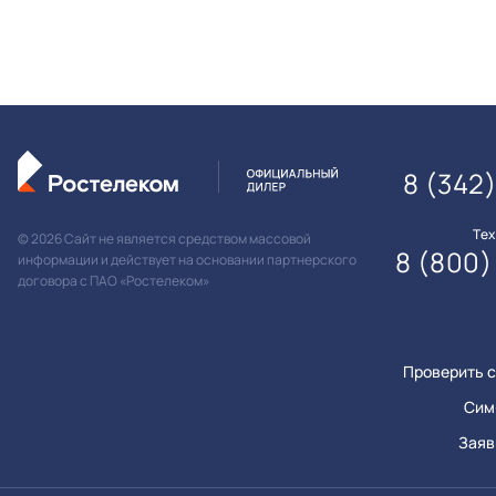
8 (342
Те
© 2026 Сайт не является средством массовой
8 (800)
информации и действует на основании партнерского
договора с ПАО «Ростелеком»
Проверить с
Сим
Заяв