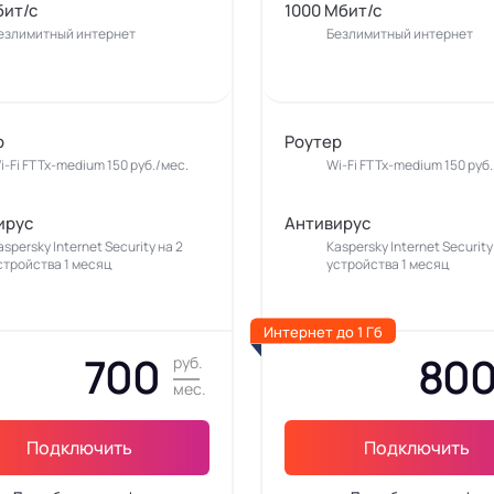
бит/с
1000 Мбит/с
езлимитный интернет
Безлимитный интернет
р
Роутер
i-Fi FTTx-medium 150 руб./мес.
Wi-Fi FTTx-medium 150 руб.
ирус
Антивирус
aspersky Internet Security на 2
Kaspersky Internet Security
стройства 1 месяц
устройства 1 месяц
Интернет до 1 Гб
700
80
руб.
мес.
Подключить
Подключить