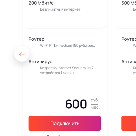
200 Мбит/с
500 М
Безлимитный интернет
Б
Роутер
Роуте
Wi-Fi FTTx-medium 150 руб./мес.
W
Антивирус
Антив
Kaspersky Internet Security на 2
K
устройства 1 месяц
у
600
руб.
мес.
Подключить