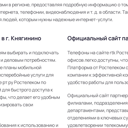
ми в регионе, предоставляя подробную информацию о том,
ернета, телефонии, видеонаблюдения и т. д. в области. Та
я людей, которым нужны надежные интернет-услуги.
в г. Княгинино
Официальный сайт па
елям выбирать и подключать
Телефоны на сайте rtk Рос
 и деловым потребностям.
офисов легко доступны, что
ые планы мобильной
Платформа от Ростелеком 
есперебойные услуги для
компании к эффективной ко
е рт ру Ростелеком по
удобство работы для пользо
 для быстрого доступа к
Официальный сайт партнер
фы, что делает его удобным
филиалами, подразделения
изировать свои
департаментами, представ
отделениями в ключевых суб
бования к использованию и
удовлетворении телекомму