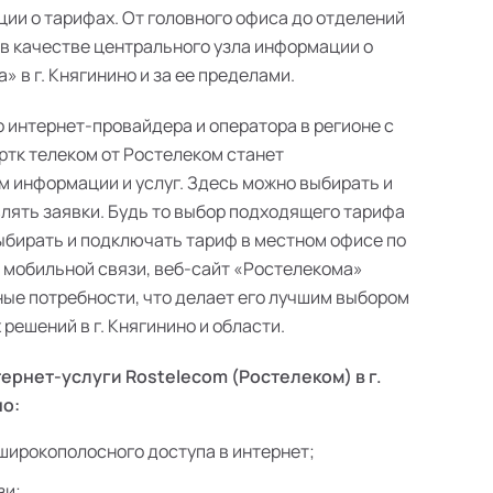
ии о тарифах. От головного офиса до отделений
 в качестве центрального узла информации о
 в г. Княгинино и за ее пределами.
о интернет-провайдера и оператора в регионе с
ртк телеком от Ростелеком станет
 информации и услуг. Здесь можно выбирать и
лять заявки. Будь то выбор подходящего тарифа
выбирать и подключать тариф в местном офисе по
в мобильной связи, веб-сайт «Ростелекома»
ые потребности, что делает его лучшим выбором
ешений в г. Княгинино и области.
ернет-услуги Rostelecom (Ростелеком) в г.
но:
широкополосного доступа в интернет;
зи;