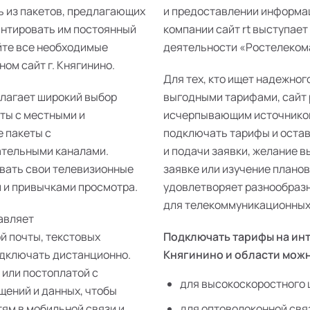
ь из пакетов, предлагающих
и предоставлении информац
антировать им постоянный
компании сайт rt выступает
йте все необходимые
деятельности «Ростелекома»
ом сайт г. Княгинино.
Для тех, кто ищет надежног
длагает широкий выбор
выгодными тарифами, сайт 
еты с местными и
исчерпывающим источником
 пакеты с
подключать тарифы и остав
ательными каналами.
и подачи заявки, желание 
ивать свои телевизионные
заявке или изучение плано
 и привычками просмотра.
удовлетворяет разнообразн
для телекоммуникационных р
авляет
й почты, текстовых
Подключать тарифы на инт
одключать дистанционно.
Княгинино и области мож
 или постоплатой с
для высокоскоростного 
щений и данных, чтобы
тям в мобильной связи и
для оптоволоконной свя