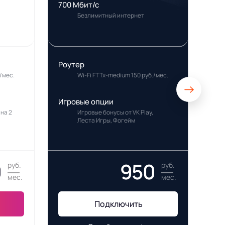
700 Мбит/с
Безлимитный интернет
Роутер
/мес.
Wi-Fi FTTx-medium 150 руб./мес.
Игровые опции
 на 2
Игровые бонусы от VK Play,
Леста Игры, Фогейм
0
950
руб.
руб.
мес.
мес.
Подключить