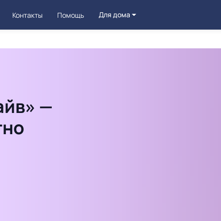
Для дома
Контакты
Помощь
айв» —
тно