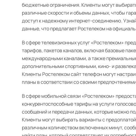
бюджетные ограничения. Клиенты могут выбират
различные скорости и объемы данных, чтобы гар
доступ к надежному интернет-соединению. Узна
данные, что предлагает Ростелеком на официальн
В сфере телевизионных услуг «Ростелеком» пре
тарифов, пакетов каналов, включая базовые пак
международными каналами, а также премиальные
дополнительными спортивными, кино- и развлек
Клиенты Ростелеком сайт телефон могут настра
планы в соответствии со своими предпочтениями
В сфере мобильной связи «Ростелеком» предост
конкурентоспособные тарифы на услуги голосово
сообщений и передачи данных, которые можно п
Клиенты могут выбирать варианты с предоплатой
различным количеством включенных минут, сооб
найти план, который соответствует их потребнос