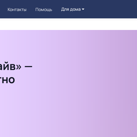
Для дома
Контакты
Помощь
айв» —
тно