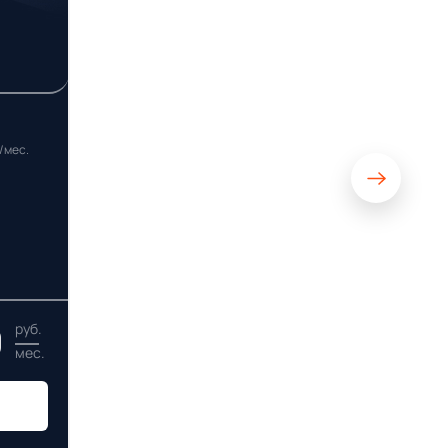
/мес.
0
руб.
мес.