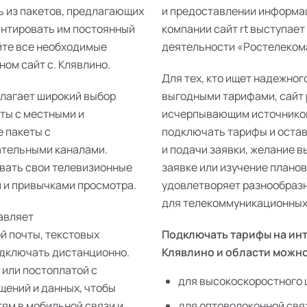
ь из пакетов, предлагающих
и предоставлении информац
антировать им постоянный
компании сайт rt выступает
йте все необходимые
деятельности «Ростелекома»
ом сайт с. Клявлино.
Для тех, кто ищет надежног
длагает широкий выбор
выгодными тарифами, сайт 
еты с местными и
исчерпывающим источником
 пакеты с
подключать тарифы и остав
ательными каналами.
и подачи заявки, желание 
ивать свои телевизионные
заявке или изучение плано
 и привычками просмотра.
удовлетворяет разнообразн
для телекоммуникационных 
авляет
й почты, текстовых
Подключать тарифы на инт
одключать дистанционно.
Клявлино и области можно
 или постоплатой с
для высокоскоростного 
щений и данных, чтобы
тям в мобильной связи и
для оптоволоконной свя