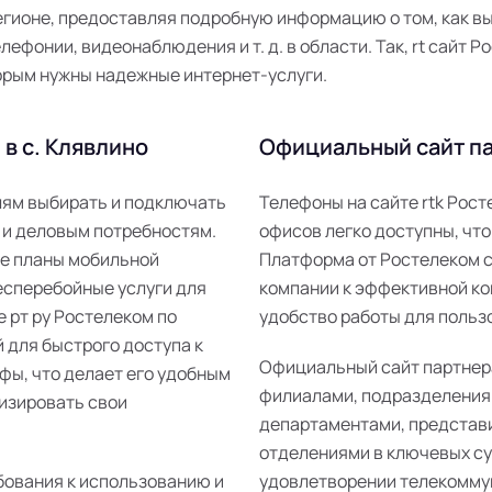
гионе, предоставляя подробную информацию о том, как в
лефонии, видеонаблюдения и т. д. в области. Так, rt сайт
орым нужны надежные интернет-услуги.
в с. Клявлино
Официальный сайт па
елям выбирать и подключать
Телефоны на сайте rtk Рос
 и деловым потребностям.
офисов легко доступны, что
ые планы мобильной
Платформа от Ростелеком 
есперебойные услуги для
компании к эффективной ко
е рт ру Ростелеком по
удобство работы для пользо
 для быстрого доступа к
Официальный сайт партнер
фы, что делает его удобным
филиалами, подразделения
изировать свои
департаментами, представ
отделениями в ключевых суб
бования к использованию и
удовлетворении телекомму