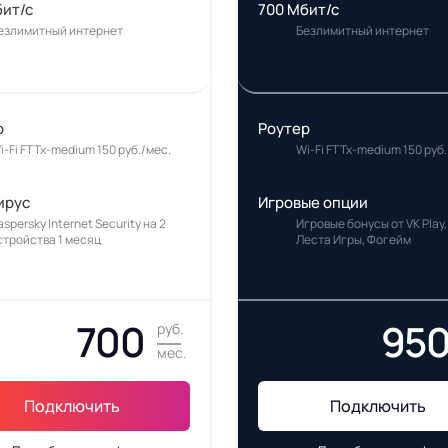
бит/с
700 Мбит/с
езлимитный интернет
Безлимитный интернет
р
Роутер
i-Fi FTTx-medium 150 руб./мес.
Wi-Fi FTTx-medium 150 руб.
ирус
Игровые опции
aspersky Internet Security на 2
Игровые бонусы от VK Play,
стройства 1 месяц
Леста Игры, Фогейм
700
95
руб.
мес.
Подключить
Подключить