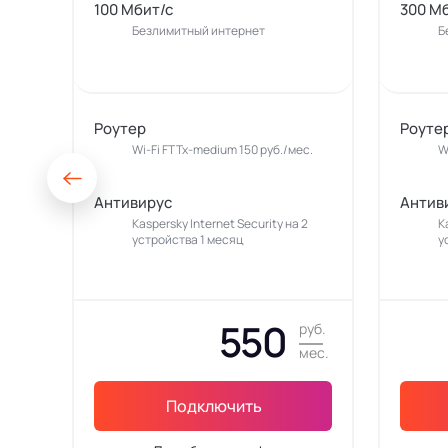
100 Мбит/с
300 М
Безлимитный интернет
Б
Роутер
Роуте
Wi-Fi FTTx-medium 150 руб./мес.
W
Антивирус
Антив
Kaspersky Internet Security на 2
K
устройства 1 месяц
у
550
руб.
мес.
Подключить