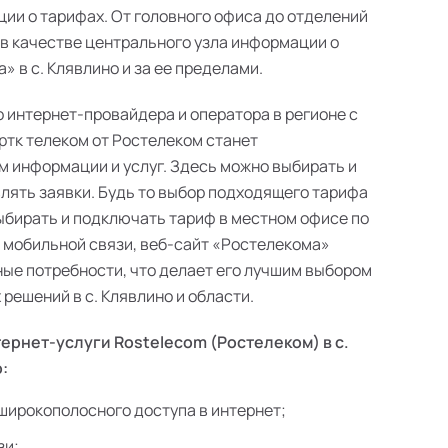
ии о тарифах. От головного офиса до отделений
 в качестве центрального узла информации о
 в с. Клявлино и за ее пределами.
о интернет-провайдера и оператора в регионе с
ртк телеком от Ростелеком станет
 информации и услуг. Здесь можно выбирать и
лять заявки. Будь то выбор подходящего тарифа
выбирать и подключать тариф в местном офисе по
в мобильной связи, веб-сайт «Ростелекома»
ые потребности, что делает его лучшим выбором
решений в с. Клявлино и области.
ернет-услуги Rostelecom (Ростелеком) в с.
:
широкополосного доступа в интернет;
зи;