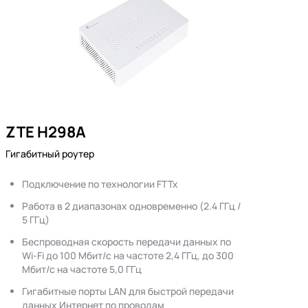
ZTE H298A
Гигабитный роутер
Подключение по технологии FTTx
Работа в 2 диапазонах одновременно (2.4 ГГц /
5 ГГц)
Беспроводная скорость передачи данных по
Wi-Fi до 100 Мбит/с на частоте 2,4 ГГц, до 300
Мбит/с на частоте 5,0 ГГц
Гигабитные порты LAN для быстрой передачи
данных Интернет по проводам