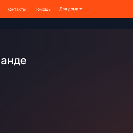
Для дома
Контакты
Помощь
манде