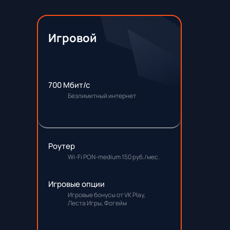
Игровой
700 Мбит/с
Безлимитный интернет
Роутер
Wi-Fi PON-medium 150 руб./мес.
Игровые опции
Игровые бонусы от VK Play,
Леста Игры, Фогейм