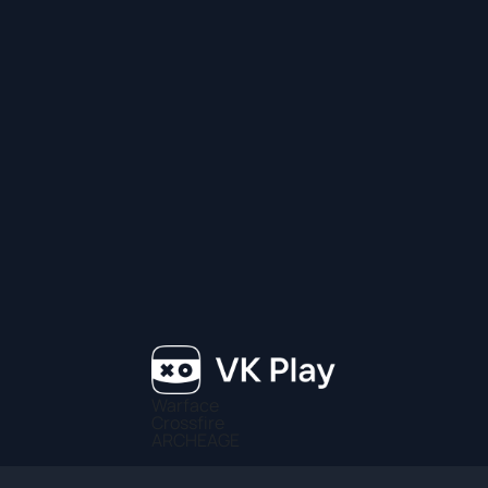
Warface
Crossfire
ARCHEAGE