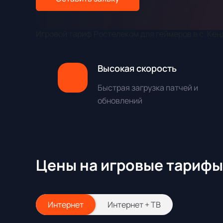
Игровой тариф Ростелеком для геймеров в с. Ке
Высокая скорость
Быстрая загрузка патчей и
обновлений
Цены на игровые тарифы
Интернет
Интернет + ТВ