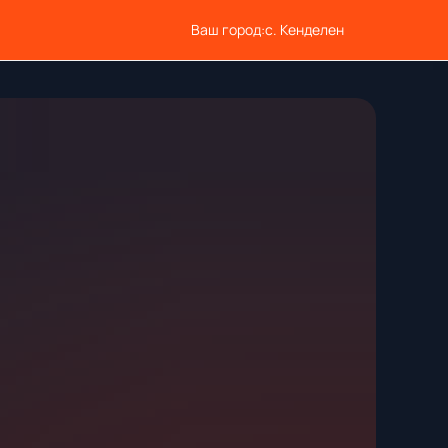
Ваш город:
с. Кенделен