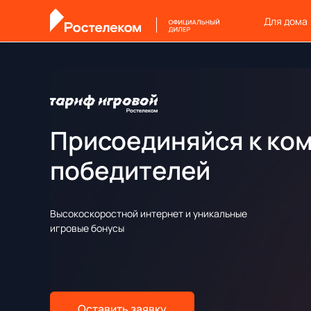
Для дома
Присоединяйся к ко
победителей
Высокоскоростной интернет и уникальные
игровые бонусы
Оставить заявку