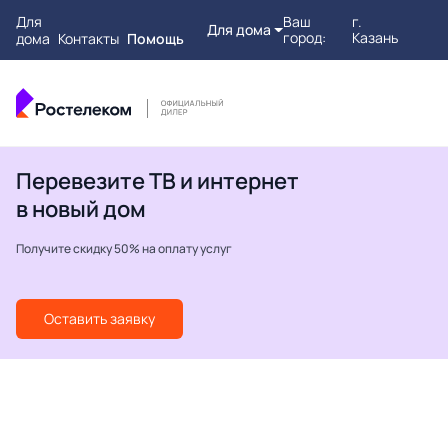
Для
Ваш
г.
Для дома
город:
Казань
дома
Контакты
Помощь
Перевезите ТВ и интернет
в новый дом
Получите скидку 50% на оплату услуг
Оставить заявку