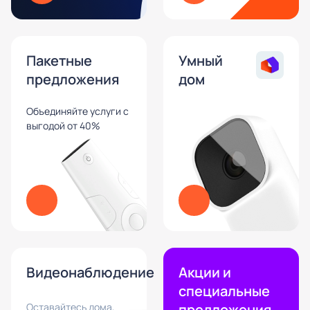
Пакетные
Умный
предложения
дом
Объединяйте услуги с
выгодой от 40%
Видеонаблюдение
Акции и
специальные
Оставайтесь дома,
предложения