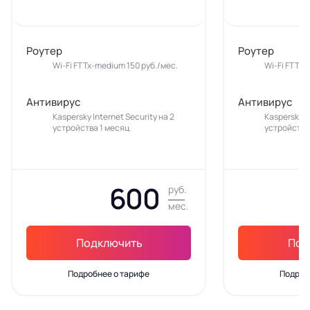
Роутер
Роутер
Wi-Fi FTTx-medium 150 руб./мес.
Wi-Fi FTTx-
Антивирус
Антивирус
Kaspersky Internet Security на 2
Kaspersky In
устройства 1 месяц
устройства
600
руб.
мес.
Подключить
Под
Подробнее о тарифе
Подроб