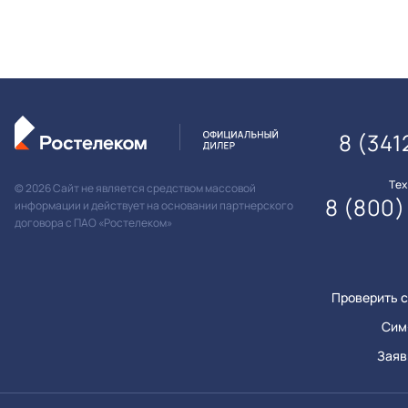
8 (341
Те
© 2026 Сайт не является средством массовой
8 (800)
информации и действует на основании партнерского
договора с ПАО «Ростелеком»
Проверить с
Сим
Заяв