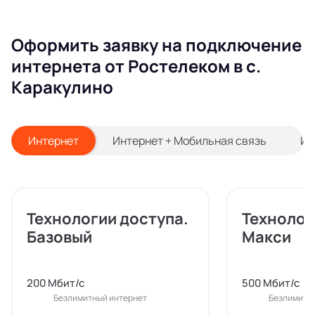
Оформить заявку на подключение
интернета от Ростелеком в с.
Каракулино
Интернет
Интернет + Мобильная связь
Ин
Технологии доступа.
Технолог
Базовый
Макси
200 Мбит/с
500 Мбит/с
Безлимитный интернет
Безлимитн