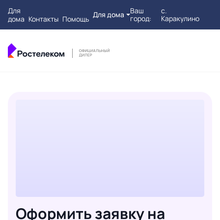
Для
Ваш
с.
Для дома
город:
Каракулино
дома
Контакты
Помощь
Оформить заявку на