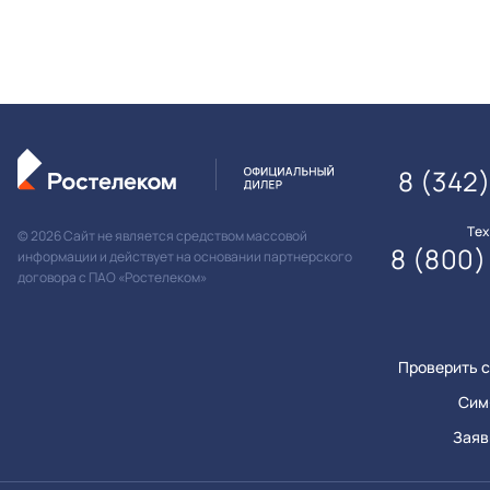
8 (342
Те
© 2026 Сайт не является средством массовой
8 (800)
информации и действует на основании партнерского
договора с ПАО «Ростелеком»
Проверить с
Сим
Заяв