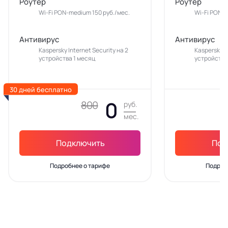
Роутер
Роутер
Wi-Fi PON-medium 150 руб./мес.
Wi-Fi PON-m
Антивирус
Антивирус
Kaspersky Internet Security на 2
Kaspersky In
устройства 1 месяц
устройства
30 дней бесплатно
0
800
руб.
мес.
Подключить
Под
Подробнее о тарифе
Подроб