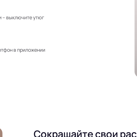
и – выключите утюг
ртфон в приложении
Сокращайте свои ра