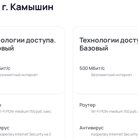
 г. Камышин
нологии доступа.
Технологии дост
овый
Базовый
бит/с
500 Мбит/с
езлимитный интернет
Безлимитный интернет
р
Роутер
i-Fi PON-medium 150 руб./мес.
Wi-Fi PON-medium 150 руб.
ирус
Антивирус
aspersky Internet Security на 2
Kaspersky Internet Security