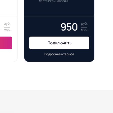
Леста Игры, Фогейм
0
950
руб.
руб.
мес.
мес.
Подключить
Подробнее о тарифе