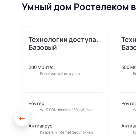
Умный дом Ростелеком в
Технологии доступа.
Тех
Базовый
Баз
200 Мбит/с
300 М
Безлимитный интернет
Б
Роутер
Роуте
Wi-Fi PON-medium 150 руб./мес.
W
Антивирус
Антив
Kaspersky Internet Security на 2
K