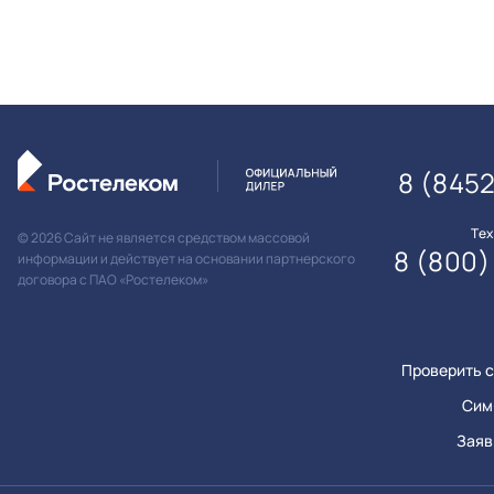
8 (845
Те
© 2026 Сайт не является средством массовой
8 (800)
информации и действует на основании партнерского
договора с ПАО «Ростелеком»
Проверить с
Сим
Заяв