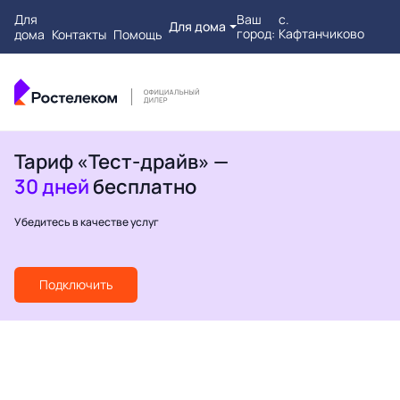
Для
Ваш
с.
Для дома
город:
Кафтанчиково
дома
Контакты
Помощь
Тариф «Тест-драйв» —
30 дней
бесплатно
Убедитесь в качестве услуг
Подключить