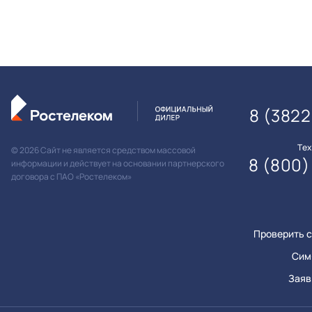
8 (3822
Те
© 2026 Сайт не является средством массовой
8 (800)
информации и действует на основании партнерского
договора с ПАО «Ростелеком»
Проверить с
Сим
Заяв