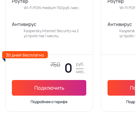
Роутер
Роутер
Wi-Fi PON-medium 150 руб./мес.
Wi-Fi PON-m
Антивирус
Антивирус
Kaspersky Internet Security на 2
Kaspersky In
устройства 1 месяц
устройства
30 дней бесплатно
0
750
руб.
мес.
Подключить
Под
Подробнее о тарифе
Подроб