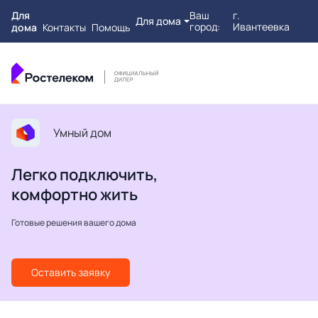
Для
Ваш
г.
Для дома
город:
Ивантеевка
дома
Контакты
Помощь
Умный дом
Легко подключить,
комфортно жить
Готовые решения вашего дома
Оставить заявку