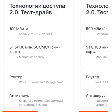
Технологии доступа
Технолог
2.0. Тест-драйв
2.0. Тест
100 Мбит/с
500 Мбит/с
Безлимитный интернет
Безлимитн
5 Гб/100 мин/50 СМС/1 сим-
5 Гб/100 мин/
карта
карта
Мобильная связь
Мобильная 
Роутер
Роутер
Wi-Fi FTTx-medium 150 руб./мес.
Wi-Fi FTTx-
Антивирус
Антивирус
Kaspersky Internet Security на 2
Kaspersky In
устройства 1 месяц
устройства