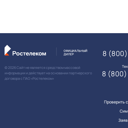
8 (800)
Те
© 2026 Сайт не является средством массовой
8 (800)
информации и действует на основании партнерского
договора с ПАО «Ростелеком»
Проверить с
Сим
Заяв