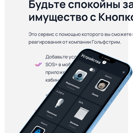
Будьте спокойны з
имущество с Кнопк
Это сервис с помощью которого вы сможете 
реагирования от компании Гольфстрим.
Добавьте услугу «Кнопка
SOS» в мобильном
приложении или личном
кабинете
«Кнопка SOS» доступна
на особых условиях для
абонентов, купивших
оборудование в
рассрочку — от 299