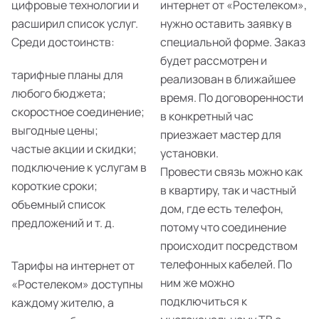
цифровые технологии и
интернет от «Ростелеком»,
расширил список услуг.
нужно оставить заявку в
Среди достоинств:
специальной форме. Заказ
будет рассмотрен и
тарифные планы для
реализован в ближайшее
любого бюджета;
время. По договоренности
скоростное соединение;
в конкретный час
выгодные цены;
приезжает мастер для
частые акции и скидки;
установки.
подключение к услугам в
Провести связь можно как
короткие сроки;
в квартиру, так и частный
объемный список
дом, где есть телефон,
предложений и т. д.
потому что соединение
происходит посредством
телефонных кабелей. По
Тарифы на интернет от
ним же можно
«Ростелеком» доступны
подключиться к
каждому жителю, а