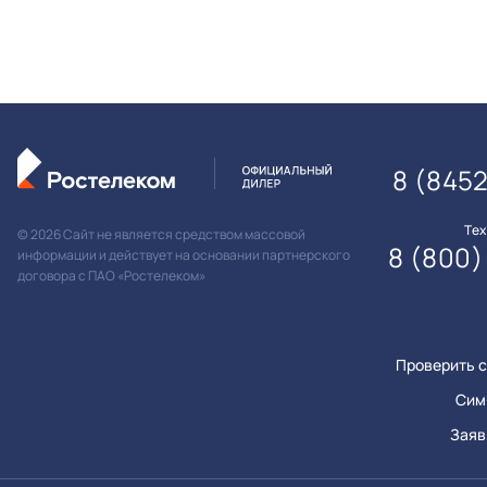
8 (845
Те
© 2026 Сайт не является средством массовой
8 (800)
информации и действует на основании партнерского
договора с ПАО «Ростелеком»
Проверить с
Сим
Заяв