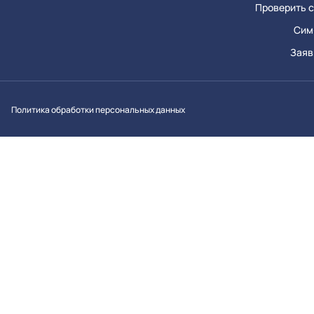
Проверить с
Сим
Заяв
Вконтакт
Однок
Y
Политика обработки персональных данных