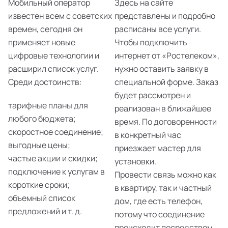
Мобильный оператор
Здесь на сайте
известен всем с советских
представлены и подробно
времен, сегодня он
расписаны все услуги.
применяет новые
Чтобы подключить
цифровые технологии и
интернет от «Ростелеком»,
расширил список услуг.
нужно оставить заявку в
Среди достоинств:
специальной форме. Заказ
будет рассмотрен и
тарифные планы для
реализован в ближайшее
любого бюджета;
время. По договоренности
скоростное соединение;
в конкретный час
выгодные цены;
приезжает мастер для
частые акции и скидки;
установки.
подключение к услугам в
Провести связь можно как
короткие сроки;
в квартиру, так и частный
объемный список
дом, где есть телефон,
предложений и т. д.
потому что соединение
происходит посредством