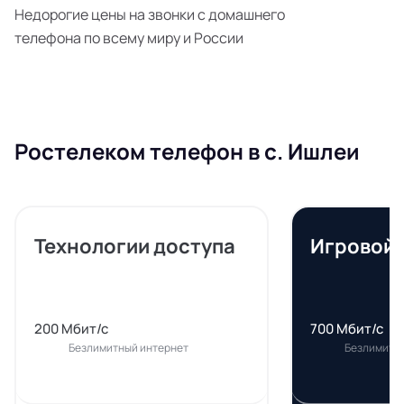
Недорогие цены на звонки с домашнего
телефона по всему миру и России
Ростелеком телефон в с. Ишлеи
Технологии доступа
Игровой
200 Мбит/с
700 Мбит/с
Безлимитный интернет
Безлимитн