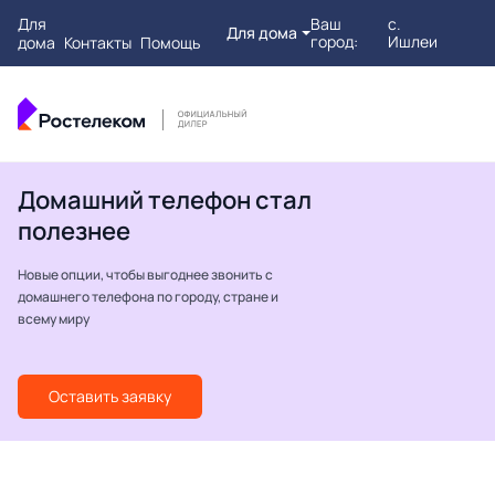
Для
Ваш
с.
Для дома
город:
Ишлеи
дома
Контакты
Помощь
Домашний телефон стал
полезнее
Новые опции, чтобы выгоднее звонить с
домашнего телефона по городу, стране и
всему миру
Оставить заявку