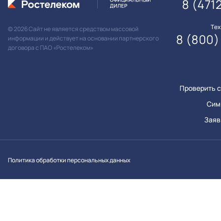
8 (471
Те
© 2026 Сайт не является средством массовой
8 (800)
информации и действует на основании партнерского
договора с ПАО «Ростелеком»
Проверить с
Сим
Заяв
Вконтакт
Однок
Y
Политика обработки персональных данных