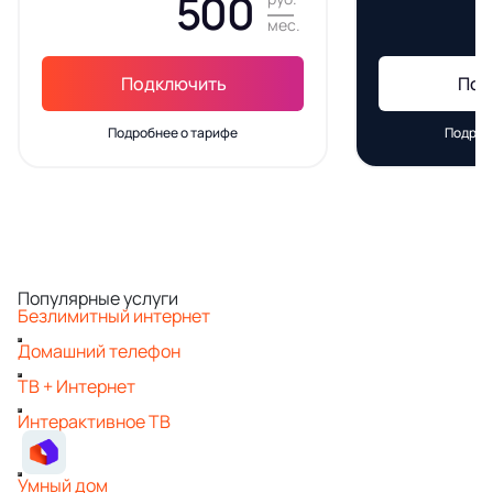
500
мес.
Подключить
Под
Подробнее о тарифе
Подроб
Популярные услуги
Безлимитный интернет
Домашний телефон
ТВ + Интернет
Интерактивное ТВ
Умный дом