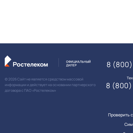
8 (800)
Те
© 2026 Сайт не является средством массовой
8 (800)
информации и действует на основании партнерского
договора с ПАО «Ростелеком»
Проверить с
Сим