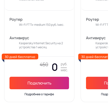
Роутер
Роутер
Wi-Fi FTTx-medium 150 руб./мес.
Wi-Fi FTTx-
Антивирус
Антивирус
Kaspersky Internet Security на 2
Kaspersky In
устройства 1 месяц
устройства
30 дней бесплатно
30 дней бесплатно
0
450
руб.
мес.
Подключить
Под
Подробнее о тарифе
Подроб