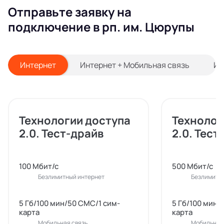
Отправьте заявку на
подключение в рп. им. Цюрупы
Интернет
Интернет + Мобильная связь
Ин
Технологии доступа
Технолог
2.0. Тест-драйв
2.0. Тест
100 Мбит/с
500 Мбит/с
Безлимитный интернет
Безлимитн
5 Гб/100 мин/50 СМС/1 сим-
5 Гб/100 мин/
карта
карта
Мобильная связь
Мобильная 