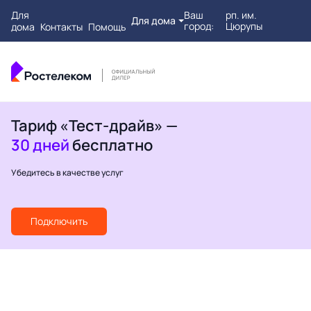
Для
Ваш
рп. им.
Для дома
город:
Цюрупы
дома
Контакты
Помощь
Тариф «Тест-драйв» —
30 дней
бесплатно
Убедитесь в качестве услуг
Подключить