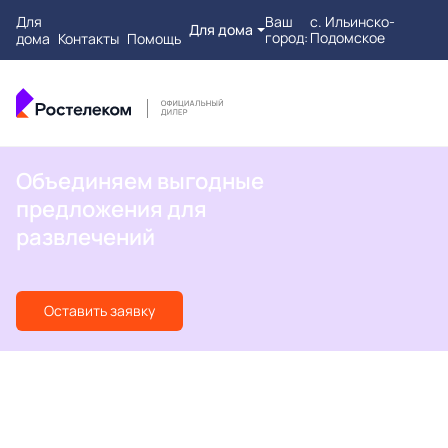
Для
Ваш
с. Ильинско-
Для дома
город:
Подомское
дома
Контакты
Помощь
Объединяем выгодные
предложения для
развлечений
Оставить заявку