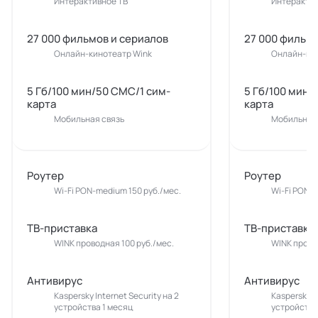
Интерактивное ТВ
Интерактив
27 000 фильмов и сериалов
27 000 фильмо
Онлайн-кинотеатр Wink
Онлайн-кин
5 Гб/100 мин/50 СМС/1 сим-
5 Гб/100 мин/
карта
карта
Мобильная связь
Мобильная 
Роутер
Роутер
Wi-Fi PON-medium 150 руб./мес.
Wi-Fi PON-m
ТВ-приставка
ТВ-приставка
WINK проводная 100 руб./мес.
WINK прово
Антивирус
Антивирус
Kaspersky Internet Security на 2
Kaspersky In
устройства 1 месяц
устройства