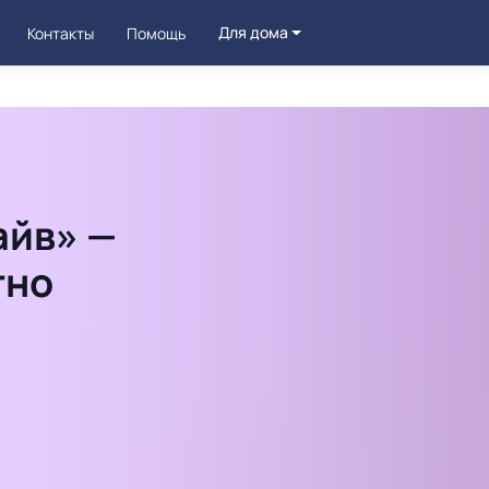
Для дома
Контакты
Помощь
айв» —
тно