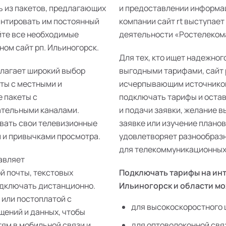
ь из пакетов, предлагающих
и предоставлении информац
антировать им постоянный
компании сайт rt выступает
йте все необходимые
деятельности «Ростелекома»
ом сайт рп. Ильиногорск.
Для тех, кто ищет надежног
длагает широкий выбор
выгодными тарифами, сайт 
еты с местными и
исчерпывающим источником
 пакеты с
подключать тарифы и остав
ательными каналами.
и подачи заявки, желание 
ивать свои телевизионные
заявке или изучение плано
 и привычками просмотра.
удовлетворяет разнообразн
для телекоммуникационных 
авляет
й почты, текстовых
Подключать тарифы на инт
одключать дистанционно.
Ильиногорск и области м
 или постоплатой с
для высокоскоростного 
щений и данных, чтобы
тям в мобильной связи и
для оптоволоконной свя