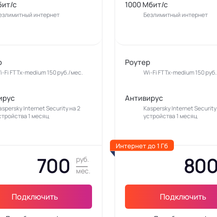
бит/с
1000 Мбит/с
езлимитный интернет
Безлимитный интернет
р
Роутер
i-Fi FTTx-medium 150 руб./мес.
Wi-Fi FTTx-medium 150 руб.
ирус
Антивирус
aspersky Internet Security на 2
Kaspersky Internet Security
стройства 1 месяц
устройства 1 месяц
Интернет до 1 Гб
700
80
руб.
мес.
Подключить
Подключить