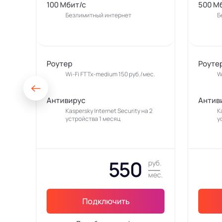
100 Мбит/с
500 М
Безлимитный интернет
Б
Роутер
Роуте
Wi-Fi FTTx-medium 150 руб./мес.
W
Антивирус
Антив
Kaspersky Internet Security на 2
K
устройства 1 месяц
у
550
руб.
мес.
Подключить