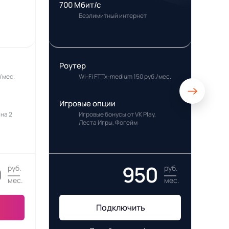
700 Мбит/с
Безлимитный интернет
Роутер
/мес.
Wi-Fi FTTx-medium 150 руб./мес.
Игровые опции
 на 2
Игровые бонусы от VK Play,
Леста Игры, Фогейм
0
950
руб.
руб.
мес.
мес.
Подключить