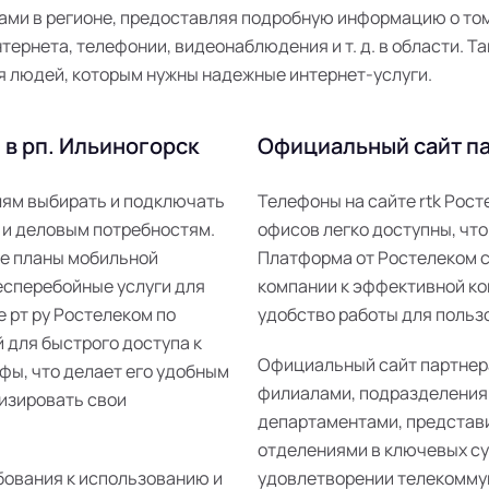
ми в регионе, предоставляя подробную информацию о том,
ернета, телефонии, видеонаблюдения и т. д. в области. Та
я людей, которым нужны надежные интернет-услуги.
в рп. Ильиногорск
Официальный сайт па
елям выбирать и подключать
Телефоны на сайте rtk Рос
 и деловым потребностям.
офисов легко доступны, что
ые планы мобильной
Платформа от Ростелеком 
есперебойные услуги для
компании к эффективной ко
е рт ру Ростелеком по
удобство работы для пользо
 для быстрого доступа к
Официальный сайт партнер
фы, что делает его удобным
филиалами, подразделения
изировать свои
департаментами, представ
отделениями в ключевых суб
бования к использованию и
удовлетворении телекомму