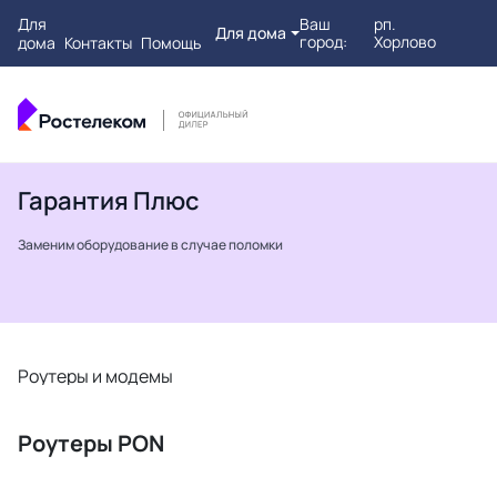
Для
Ваш
рп.
Для дома
город:
Хорлово
дома
Контакты
Помощь
Гарантия Плюс
Заменим оборудование в случае поломки
Роутеры и модемы
Т
Роутеры PON