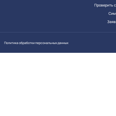
Проверить с
Сим
Заяв
Вконтакт
Однок
Y
Политика обработки персональных данных