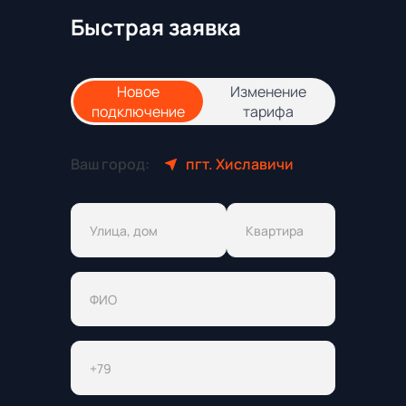
Быстрая заявка
Новое
Изменение
подключение
тарифа
Ваш город:
пгт. Хиславичи