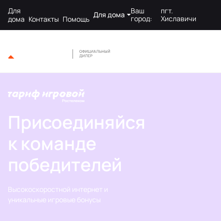
Для
Ваш
пгт.
Для дома
город:
Хиславичи
дома
Контакты
Помощь
Присоединяйся
к команде
победителей
Высокоскоростной интернет и
уникальные игровые бонусы