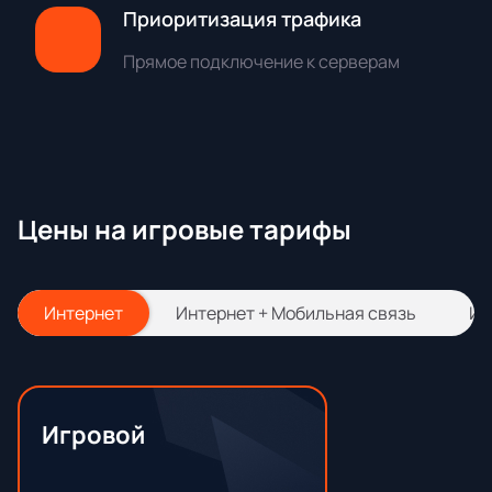
Приоритизация трафика
Прямое подключение к серверам
Цены на игровые тарифы
Интернет
Интернет + Мобильная связь
Ин
Игровой