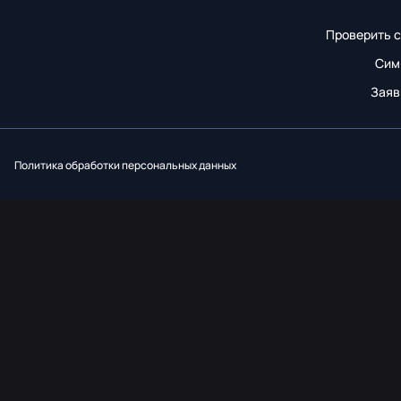
Проверить с
Сим
Заяв
Вконтакт
Однок
Y
Политика обработки персональных данных