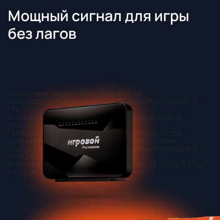
Мощный сигнал для игры
без лагов
Уверенное покрытие Wi-Fi до 300 м²
Скорость до 600 Мбит/с (2.4 ГГц.) до 1733 Мбит/с (5
ГГц.)
8 мощных антенн, расположенных под крышкой
корпуса
Приоритизация популярных игр, позволяет при
загрузке вашей сети отдать приоритет играм
Хорошее покрытие и стабильный сигнал благодаря
MIMO 4x4 в 2 диапазонах
Работа в 2 диапазонах одновременно (2.4 ГГц., 5 ГГц)
Работает только на PON соединении