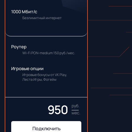
1000 Мбит/с
Безлимитный интернет
Роутер
Wi-Fi PON-medium 150 руб./мес.
Игровые опции
Игровые бонусы от VK Play,
Леста Игры, Фогейм
950
руб.
мес.
Подключить