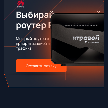
Выбирайте игровой
роутер RT-X
Мощный роутер с
приоритизацией игрового
трафика
Оставить заявку