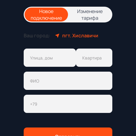
Новое
Изменение
подключение
тарифа
Ваш город:
пгт. Хиславичи