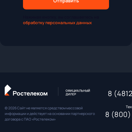
Отправить
Нажимая кнопку, вы соглашаетесь на
обработку персональных данных
8 (481
Те
© 2026 Сайт не является средством массовой
8 (800)
информации и действует на основании партнерского
договора с ПАО «Ростелеком»