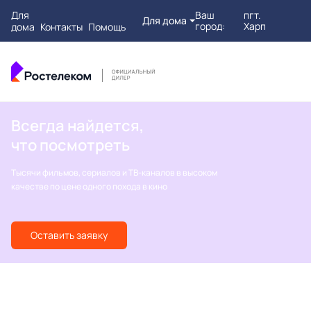
Для
Ваш
пгт.
Для дома
город:
Харп
дома
Контакты
Помощь
Всегда найдется,
что посмотреть
Тысячи фильмов, сериалов и ТВ-каналов в высоком
качестве по цене одного похода в кино
Оставить заявку