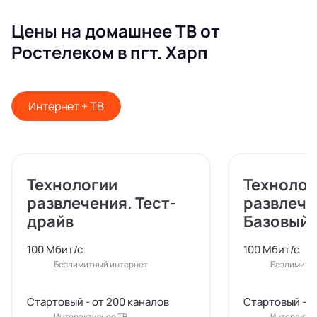
Цены на домашнее ТВ от
Ростелеком в пгт. Харп
Интернет + ТВ
Технологии
Технолог
развлечения. Тест-
развлече
драйв
Базовый
100 Мбит/с
100 Мбит/с
Безлимитный интернет
Безлимитн
Стартовый - от 200 каналов
Стартовый - о
Интерактивное ТВ
Интерактив