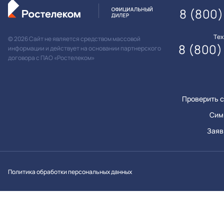
8 (800)
Те
© 2026 Сайт не является средством массовой
8 (800)
информации и действует на основании партнерского
договора с ПАО «Ростелеком»
Проверить с
Сим
Заяв
Вконтакт
Однок
Y
Политика обработки персональных данных