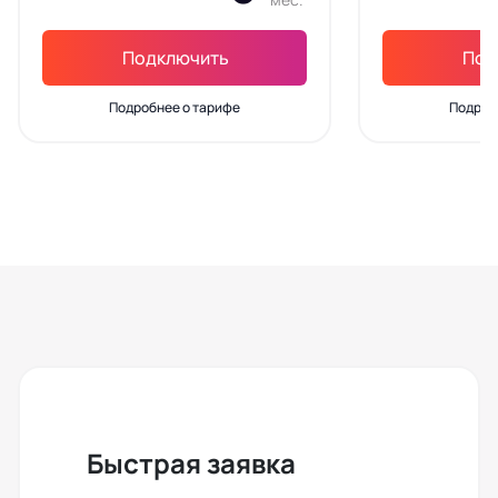
Подключить
Под
Подробнее о тарифе
Подроб
Быстрая заявка