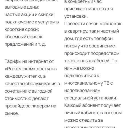
в конкретный час
выгодные цены;
приезжает мастер для
частые акции и скидки;
установки.
подключение к услугам в
Провести связь можно как
короткие сроки;
в квартиру, так и частный
объемный список
дом, где есть телефон,
предложений и т. д.
потому что соединение
происходит посредством
телефонных кабелей. По
Тарифы на интернет от
ним же можно
«Ростелеком» доступны
подключиться к
каждому жителю, а
многоканальному ТВ с
качество обслуживания в
использованием
сочетании с выгодной
специальной установки.
стоимостью делают
Каждый абонент получает
провайдера лидером на
личный кабинет, в котором
рынке.
можно следить за
новостями оператора и