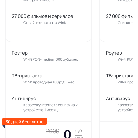
27 000 фильмов и сериалов
27 000 фильмо
Онлайн-кинотеатр Wink
Онлайн-кин
Роутер
Роутер
Wi-Fi PON-medium 300 руб./мес.
Wi-Fi PON-
ТВ-приставка
ТВ-приставка
WINK проводная 100 руб./мес.
WINK прово
Антивирус
Антивирус
Kaspersky Internet Security на 2
Kaspersky In
устройства 1 месяц
устройства
30 дней бесплатно
0
2000
руб.
мес.