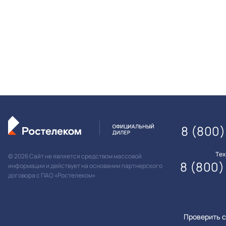
8 (800)
Те
© 2026 Сайт не является средством массовой
8 (800)
информации и действует на основании партнерского
договора с ПАО «Ростелеком»
Проверить с