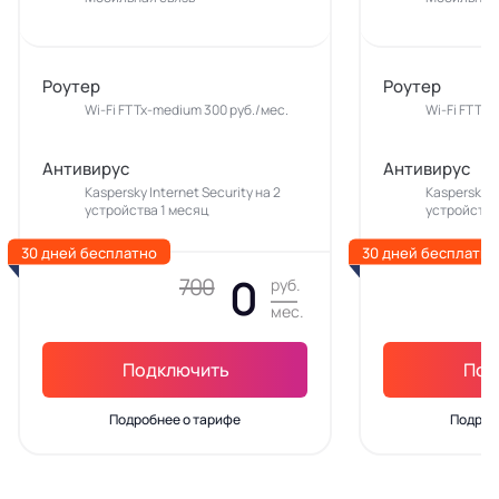
Роутер
Роутер
Wi-Fi FTTx-medium 300 руб./мес.
Wi-Fi FTTx-
Антивирус
Антивирус
Kaspersky Internet Security на 2
Kaspersky In
устройства 1 месяц
устройства
30 дней бесплатно
30 дней бесплатно
0
700
руб.
мес.
Подключить
Под
Подробнее о тарифе
Подроб