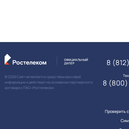
8 (812
Те
© 2026 Сайт не является средством массовой
8 (800)
информации и действует на основании партнерского
договора с ПАО «Ростелеком»
Проверить с
Сим