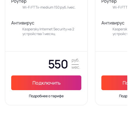
Роутер
Роутер
Wi-Fi FTTx-medium 150 руб./мес.
Wi-Fi FTTx-
Антивирус
Антивирус
Kaspersky Internet Security на 2
Kaspersky In
устройства 1 месяц
устройства
550
руб.
мес.
Подключить
Под
Подробнее о тарифе
Подроб