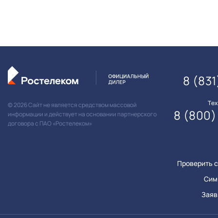
8 (831
Те
© 2026 Сайт не является средством массовой
8 (800)
информации и действует на основании партнерского
договора с ПАО «Ростелеком»
Проверить с
Сим
Заяв