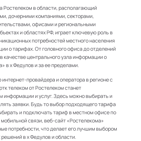
а Ростелеком в области, располагающий
ми, дочерними компаниями, секторами,
ительствами, офисами и региональными
ъектах и областях РФ, играет ключевую роль в
никационных потребностей местного населения
ии о тарифах. От головного офиса до отделений
 в качестве центрального узла информации о
 в х Федулов и за ее пределами.
о интернет-провайдера и оператора в регионе с
ртк телеком от Ростелеком станет
 информации и услуг. Здесь можно выбирать и
лять заявки. Будь то выбор подходящего тарифа
выбирать и подключать тариф в местном офисе по
в мобильной связи, веб-сайт «Ростелекома»
ые потребности, что делает его лучшим выбором
решений в х Федулов и области.