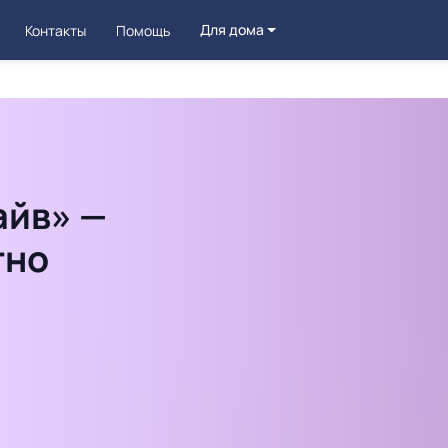
Для дома
Контакты
Помощь
айв» —
тно