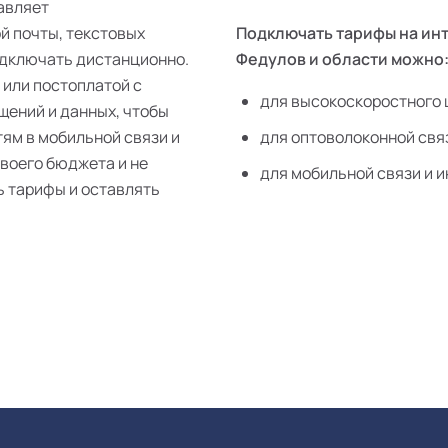
авляет
й почты, текстовых
Подключать тарифы на инт
одключать дистанционно.
Федулов и области можно
 или постоплатой с
для высокоскоростного 
щений и данных, чтобы
тям в мобильной связи и
для оптоволоконной свя
своего бюджета и не
для мобильной связи и и
ь тарифы и оставлять