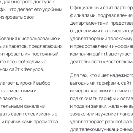
 для быстрого доступа к
Официальный сайт партнер
фы, что делает его удобным
филиалами, подразделения
изировать свои
департаментами, представ
отделениями в ключевых суб
бования к использованию и
удовлетворении телекомму
ь из пакетов, предлагающих
и предоставлении информац
антировать им постоянный
компании сайт rt выступает
йте все необходимые
деятельности «Ростелекома»
ном сайт х Федулов.
Для тех, кто ищет надежног
длагает широкий выбор
выгодными тарифами, сайт 
еты с местными и
исчерпывающим источником
 пакеты с
подключать тарифы и остав
ательными каналами.
и подачи заявки, желание 
ивать свои телевизионные
заявке или изучение плано
 и привычками просмотра.
удовлетворяет разнообразн
для телекоммуникационных 