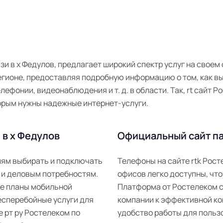
язи в х Федулов, предлагает широкий спектр услуг на свое
гионе, предоставляя подробную информацию о том, как в
лефонии, видеонаблюдения и т. д. в области. Так, rt сайт
орым нужны надежные интернет-услуги.
 в х Федулов
Официальный сайт па
елям выбирать и подключать
Телефоны на сайте rtk Рос
 и деловым потребностям.
офисов легко доступны, что
ые планы мобильной
Платформа от Ростелеком 
есперебойные услуги для
компании к эффективной ко
е рт ру Ростелеком по
удобство работы для пользо