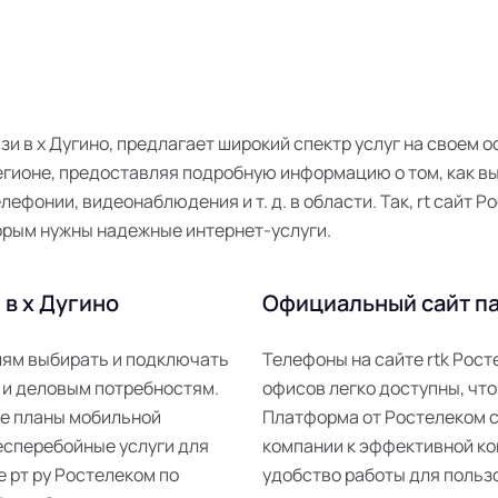
язи в х Дугино, предлагает широкий спектр услуг на своем
гионе, предоставляя подробную информацию о том, как в
лефонии, видеонаблюдения и т. д. в области. Так, rt сайт
орым нужны надежные интернет-услуги.
в х Дугино
Официальный сайт па
елям выбирать и подключать
Телефоны на сайте rtk Рос
 и деловым потребностям.
офисов легко доступны, что
ые планы мобильной
Платформа от Ростелеком 
есперебойные услуги для
компании к эффективной ко
е рт ру Ростелеком по
удобство работы для пользо