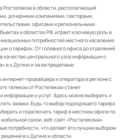
а Ростелеком в области, располагающий
ми, дочерними компаниями, секторами,
ительствами, офисами и региональными
ъектах и областях РФ, играет ключевую роль в
никационных потребностей местного населения
ии о тарифах. От головного офиса до отделений
 в качестве центрального узла информации о
 в х Дугино и за ее пределами.
о интернет-провайдера и оператора в регионе с
ртк телеком от Ростелеком станет
 информации и услуг. Здесь можно выбирать и
лять заявки. Будь то выбор подходящего тарифа
выбирать и подключать тариф в местном офисе по
в мобильной связи, веб-сайт «Ростелекома»
ые потребности, что делает его лучшим выбором
решений в х Дугино и области.