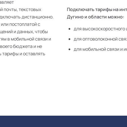
авляет
й почты, текстовых
Подключать тарифы на инт
одключать дистанционно.
Дугино и области можно:
 или постоплатой с
для высокоскоростного 
щений и данных, чтобы
тям в мобильной связи и
для оптоволоконной свя
своего бюджета и не
для мобильной связи и и
ь тарифы и оставлять