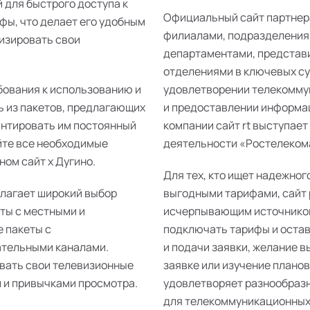
 для быстрого доступа к
Официальный сайт партнер
фы, что делает его удобным
филиалами, подразделения
изировать свои
департаментами, представ
отделениями в ключевых суб
бования к использованию и
удовлетворении телекомму
ь из пакетов, предлагающих
и предоставлении информац
антировать им постоянный
компании сайт rt выступает
йте все необходимые
деятельности «Ростелекома»
ом сайт х Дугино.
Для тех, кто ищет надежног
длагает широкий выбор
выгодными тарифами, сайт 
еты с местными и
исчерпывающим источником
 пакеты с
подключать тарифы и остав
ательными каналами.
и подачи заявки, желание 
ивать свои телевизионные
заявке или изучение плано
 и привычками просмотра.
удовлетворяет разнообразн
для телекоммуникационных 