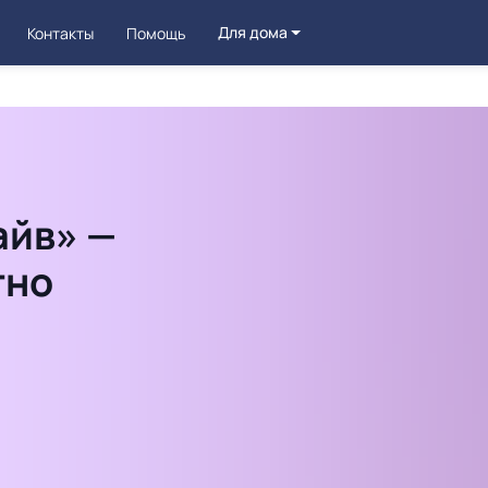
Для дома
Контакты
Помощь
айв» —
тно