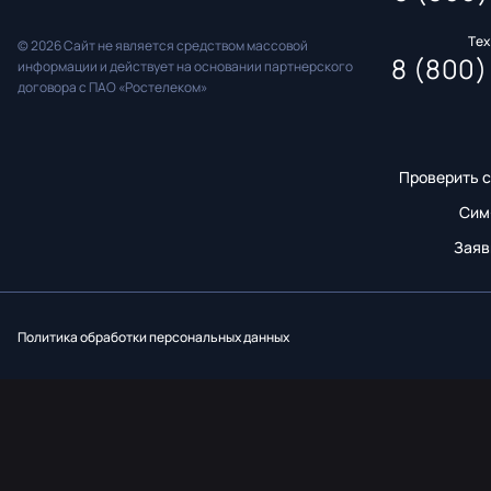
Те
© 2026 Сайт не является средством массовой
8 (800)
информации и действует на основании партнерского
договора с ПАО «Ростелеком»
Проверить с
Сим
Заяв
Вконтакт
Однок
Y
Политика обработки персональных данных