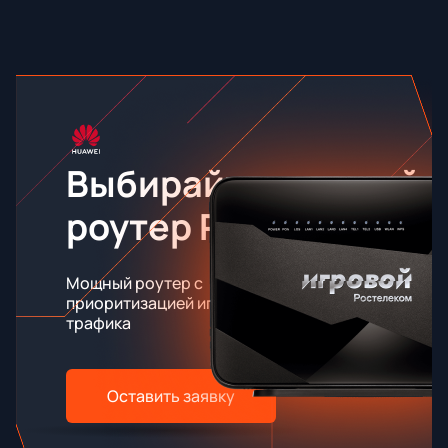
Выбирайте игровой
роутер RT-X
Мощный роутер с
приоритизацией игрового
трафика
Оставить заявку