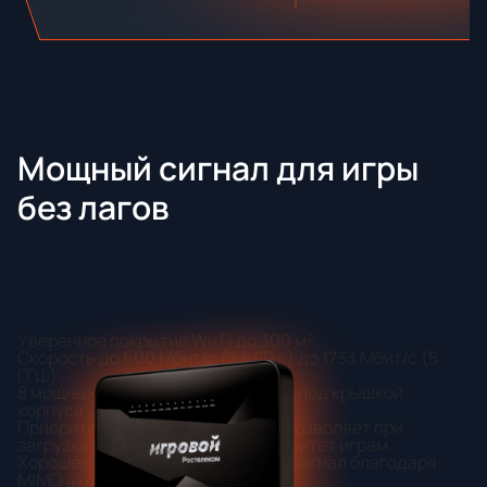
Мощный сигнал для игры
без лагов
Уверенное покрытие Wi-Fi до 300 м²
Скорость до 600 Мбит/с (2.4 ГГц.) до 1733 Мбит/с (5
ГГц.)
8 мощных антенн, расположенных под крышкой
корпуса
Приоритизация популярных игр, позволяет при
загрузке вашей сети отдать приоритет играм
Хорошее покрытие и стабильный сигнал благодаря
MIMO 4x4 в 2 диапазонах