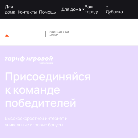
Для
Ваш
с.
Для дома
город:
Дубовка
дома
Контакты
Помощь
Присоединяйся
к команде
победителей
Высокоскоростной интернет и
уникальные игровые бонусы