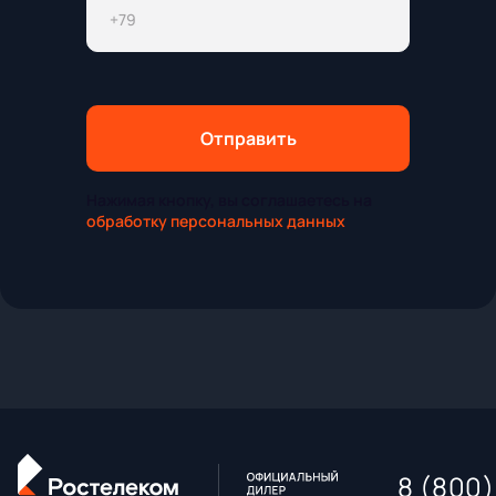
Отправить
Нажимая кнопку, вы соглашаетесь на
обработку персональных данных
8 (800)