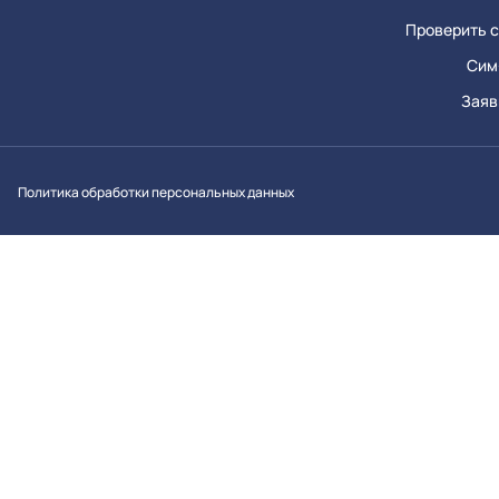
Проверить с
Сим
Заяв
Вконтакт
Однок
Y
Политика обработки персональных данных