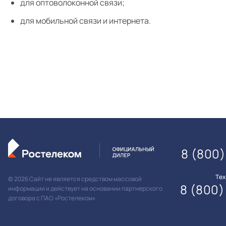
для оптоволоконной связи;
для мобильной связи и интернета.
8 (800)
Те
© 2026 Сайт не является средством массовой
8 (800)
информации и действует на основании партнерского
договора с ПАО «Ростелеком»