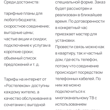
Среди достоинств:
специальной форме. Заказ
будет рассмотрен и
тарифные планы для
реализован в ближайшее
любого бюджета;
время. По договоренности
скоростное соединение;
в конкретный час
выгодные цены;
приезжает мастер для
частые акции и скидки;
установки.
подключение к услугам в
Провести связь можно как
короткие сроки;
в квартиру, так и частный
объемный список
дом, где есть телефон,
предложений и т. д.
потому что соединение
происходит посредством
телефонных кабелей. По
Тарифы на интернет от
ним же можно
«Ростелеком» доступны
подключиться к
каждому жителю, а
многоканальному ТВ с
качество обслуживания в
использованием
сочетании с выгодной