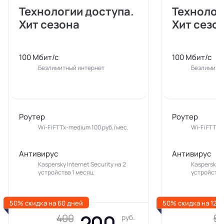
Технологии доступа.
Технолог
Хит сезона
Хит сезо
100 Мбит/с
100 Мбит/с
Безлимитный интернет
Безлимитн
Роутер
Роутер
Wi-Fi FTTx-medium 100 руб./мес.
Wi-Fi FTTx-
Антивирус
Антивирус
Kaspersky Internet Security на 2
Kaspersky In
устройства 1 месяц
устройства
50% скидка на 60 дней
50% скидка на 120
200
400
5
руб.