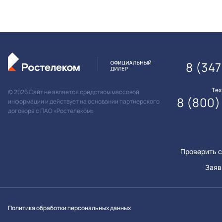
8 (347
Те
© 2026 Сайт не является средством массовой
8 (800)
информации и действует на основании партнерского
договора с ПАО «Ростелеком»
Проверить с
Заяв
Вконтакт
Однок
Y
Политика обработки персональных данных