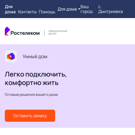
Для
Ваш
с.
Для дома
город:
Дмитриевка
дома
Контакты
Помощь
Умный дом
Легко подключить,
комфортно жить
Готовые решения вашего дома
Оставить заявку