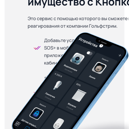
имущество с Кнопк
Это сервис с помощью которого вы сможете 
реагирования от компании Гольфстрим.
Добавьте услугу «Кнопка
SOS» в мобильном
приложении или личном
кабинете
«Кнопка SOS» доступна
на особых условиях для
абонентов, купивших
оборудование в
рассрочку — от 299
рублей в месяц