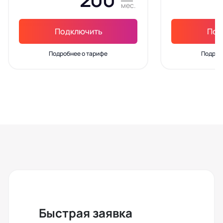
мес.
Подключить
Под
Подробнее о тарифе
Подроб
Быстрая заявка