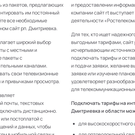
ь из пакетов, предлагающих
и предоставлении информац
антировать им постоянный
компании сайт rt выступает
йте все необходимые
деятельности «Ростелекома»
ном сайт рп. Дмитриевка.
Для тех, кто ищет надежног
длагает широкий выбор
выгодными тарифами, сайт 
еты с местными и
исчерпывающим источником
 пакеты с
подключать тарифы и остав
ательными каналами.
и подачи заявки, желание 
ивать свои телевизионные
заявке или изучение плано
 и привычками просмотра.
удовлетворяет разнообразн
для телекоммуникационных 
авляет
й почты, текстовых
Подключать тарифы на инт
одключать дистанционно.
Дмитриевка и области мо
 или постоплатой с
для высокоскоростного 
щений и данных, чтобы
тям в мобильной связи и
для оптоволоконной свя