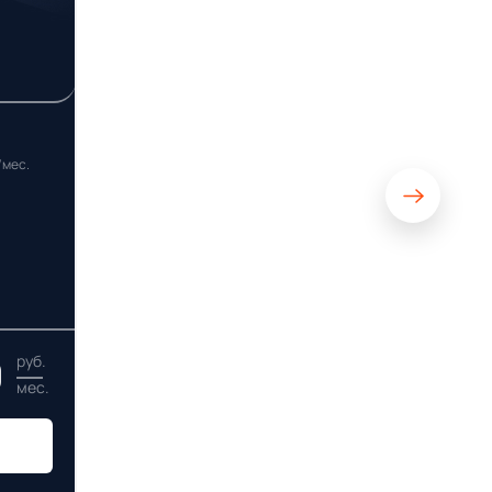
/мес.
0
руб.
мес.