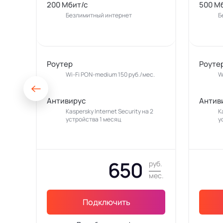
200 Мбит/с
500 М
Безлимитный интернет
Б
Роутер
Роуте
Wi-Fi PON-medium 150 руб./мес.
W
Антивирус
Антив
Kaspersky Internet Security на 2
K
устройства 1 месяц
у
650
руб.
мес.
Подключить