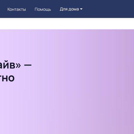
Для дома
Контакты
Помощь
айв» —
тно