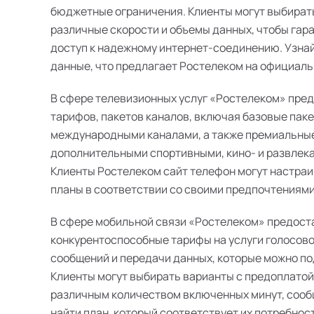
бюджетные ограничения. Клиенты могут выбират
различные скорости и объемы данных, чтобы гар
доступ к надежному интернет-соединению. Узна
данные, что предлагает Ростелеком на официаль
В сфере телевизионных услуг «Ростелеком» пре
тарифов, пакетов каналов, включая базовые пак
международными каналами, а также премиальные
дополнительными спортивными, кино- и развлек
Клиенты Ростелеком сайт телефон могут настра
планы в соответствии со своими предпочтениями
В сфере мобильной связи «Ростелеком» предост
конкурентоспособные тарифы на услуги голосово
сообщений и передачи данных, которые можно п
Клиенты могут выбирать варианты с предоплатой
различным количеством включенных минут, сооб
найти план, который соответствует их потребнос