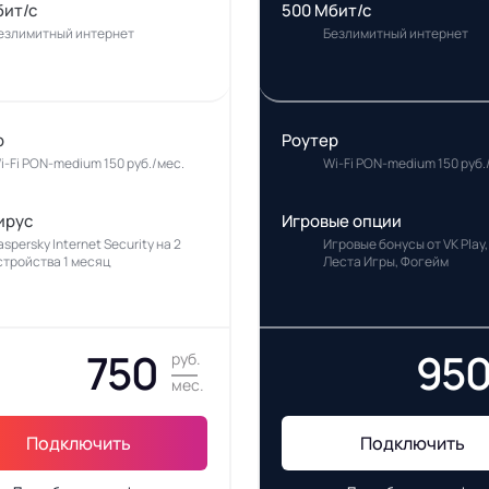
бит/с
500 Мбит/с
езлимитный интернет
Безлимитный интернет
р
Роутер
i-Fi PON-medium 150 руб./мес.
Wi-Fi PON-medium 150 руб.
ирус
Игровые опции
aspersky Internet Security на 2
Игровые бонусы от VK Play,
стройства 1 месяц
Леста Игры, Фогейм
750
95
руб.
мес.
Подключить
Подключить