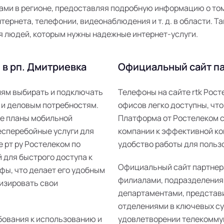
ми в регионе, предоставляя подробную информацию о том,
ернета, телефонии, видеонаблюдения и т. д. в области. Та
я людей, которым нужны надежные интернет-услуги.
 в рп. Дмитриевка
Официальный сайт па
елям выбирать и подключать
Телефоны на сайте rtk Рос
 и деловым потребностям.
офисов легко доступны, что
ые планы мобильной
Платформа от Ростелеком 
есперебойные услуги для
компании к эффективной ко
е рт ру Ростелеком по
удобство работы для пользо
 для быстрого доступа к
Официальный сайт партнер
фы, что делает его удобным
филиалами, подразделения
изировать свои
департаментами, представ
отделениями в ключевых суб
бования к использованию и
удовлетворении телекомму