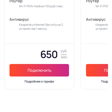
Роутер
Роутер
Wi-Fi PON-medium 150 руб./мес.
Wi-Fi PON-m
Антивирус
Антивирус
Kaspersky Internet Security на 2
Kaspersky In
устройства 1 месяц
устройства
650
руб.
мес.
Подключить
Под
Подробнее о тарифе
Подроб