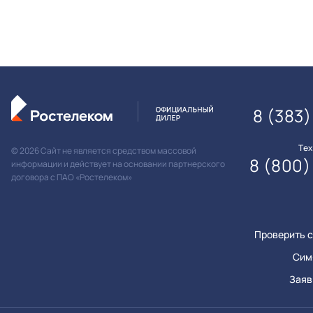
8 (383
Те
© 2026 Сайт не является средством массовой
8 (800)
информации и действует на основании партнерского
договора с ПАО «Ростелеком»
Проверить с
Сим
Заяв