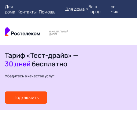
Для
Ваш
рп.
Для дома
город:
Чик
дома
Контакты
Помощь
Тариф «Тест-драйв» —
30 дней
бесплатно
Убедитесь в качестве услуг
Подключить