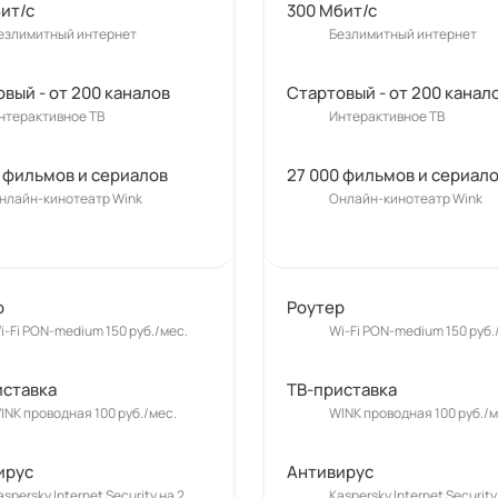
ит/с
300 Мбит/с
езлимитный интернет
Безлимитный интернет
вый - от 200 каналов
Стартовый - от 200 канал
нтерактивное ТВ
Интерактивное ТВ
 фильмов и сериалов
27 000 фильмов и сериал
нлайн-кинотеатр Wink
Онлайн-кинотеатр Wink
р
Роутер
i-Fi PON-medium 150 руб./мес.
Wi-Fi PON-medium 150 руб.
иставка
ТВ-приставка
INK проводная 100 руб./мес.
WINK проводная 100 руб./м
ирус
Антивирус
aspersky Internet Security на 2
Kaspersky Internet Security