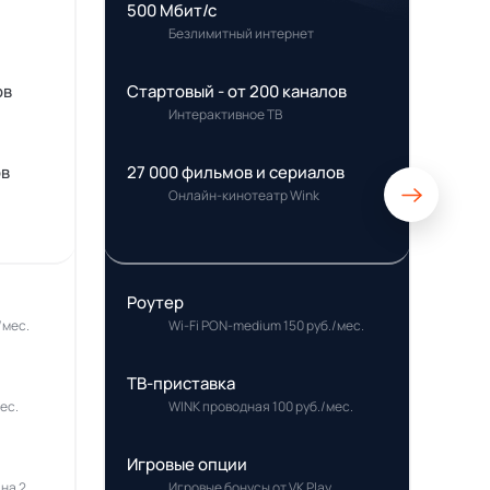
500 Мбит/с
Безлимитный интернет
ов
Стартовый - от 200 каналов
Интерактивное ТВ
ов
27 000 фильмов и сериалов
Онлайн-кинотеатр Wink
Роутер
/мес.
Wi-Fi PON-medium 150 руб./мес.
ТВ-приставка
ес.
WINK проводная 100 руб./мес.
Игровые опции
 на 2
Игровые бонусы от VK Play,