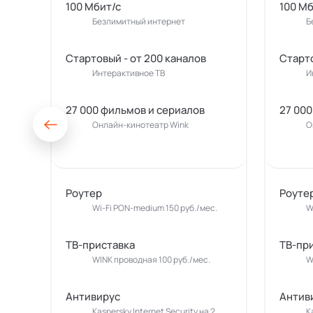
100 Мбит/с
100 Мб
Безлимитный интернет
Б
Стартовый - от 200 каналов
Старто
Интерактивное ТВ
И
27 000 фильмов и сериалов
27 000
Онлайн-кинотеатр Wink
О
Роутер
Роуте
Wi-Fi PON-medium 150 руб./мес.
W
ТВ-приставка
ТВ-пр
WINK проводная 100 руб./мес.
W
Антивирус
Антив
Kaspersky Internet Security на 2
K