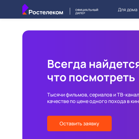
Для дома
Всегда найдется
что посмотреть
Тысячи фильмов, сериалов и ТВ-кана
качестве по цене одного похода в ки
Оставить заявку