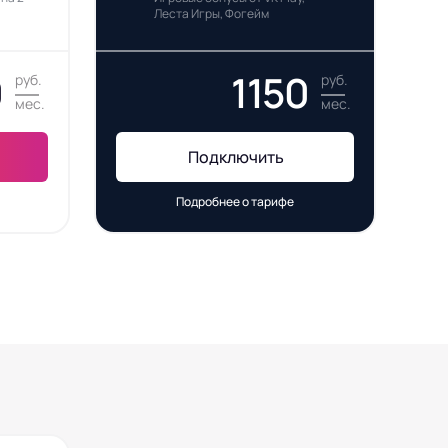
Леста Игры, Фогейм
0
1150
руб.
руб.
мес.
мес.
Подключить
Подробнее о тарифе