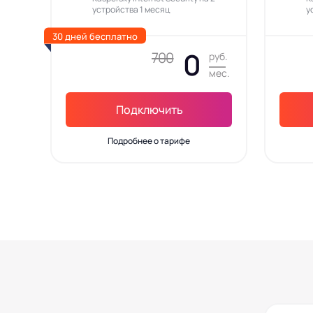
устройства 1 месяц
у
30 дней бесплатно
0
700
руб.
мес.
Подключить
Подробнее о тарифе