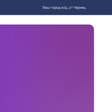
Ваш город:
ж/д_ст Чернец