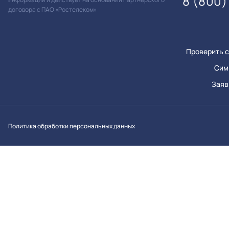
8 (800)
договора с ПАО «Ростелеком»
Проверить с
Сим
Заяв
Вконтакт
Однок
Y
Политика обработки персональных данных