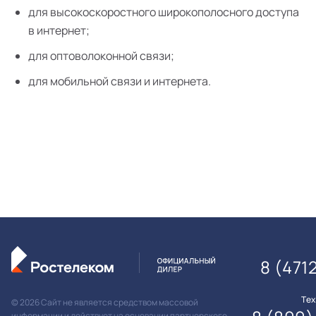
для высокоскоростного широкополосного доступа
в интернет;
для оптоволоконной связи;
для мобильной связи и интернета.
8 (471
Те
© 2026 Сайт не является средством массовой
информации и действует на основании партнерского