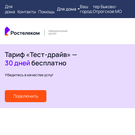
Для
Ваш
тер Быково-
Для дома
город:
Отрогское МО
дома
Контакты
Помощь
Тариф «Тест-драйв» —
30 дней
бесплатно
Убедитесь в качестве услуг
Подключить