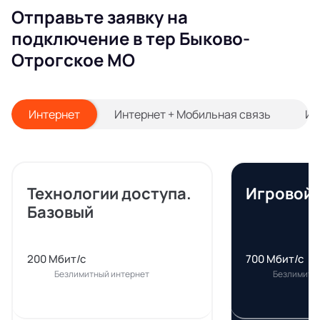
Отправьте заявку на
подключение в тер Быково-
Отрогское МО
Интернет
Интернет + Мобильная связь
Ин
Технологии доступа.
Игровой
Базовый
200 Мбит/с
700 Мбит/с
Безлимитный интернет
Безлимитн